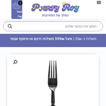
0
הסל
שלי
משלוח ב-35₪ |
מעל 599₪ משלוח חינם או איסוף עצמי
בלון לב מיילר 28 - מזל טוב
24.90
₪
ADD
+