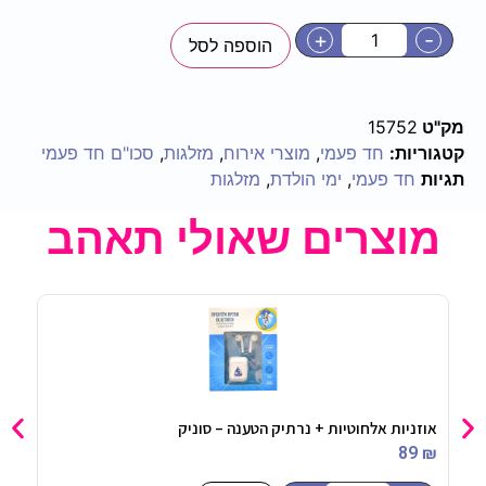
+
-
הוספה לסל
מק"ט
15752
קטגוריות:
חד פעמי
,
מוצרי אירוח
,
מזלגות
,
סכו"ם חד פעמי
תגיות
חד פעמי
,
ימי הולדת
,
מזלגות
מוצרים שאולי תאהב
אוזניות אלחוטיות + נרתיק הטענה – סוניק
סכינ
90
₪
89
₪