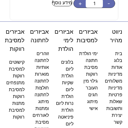
מידע נוסף
-
+
-
ניווט
אביזרים
אביזרים
אביזרים
אביזרים
מהיר
למסיבות
לימי
לחתונה
למסיבת
הולדת
רווקות
בית
ימי הולדת
זוהרים
בלוג
חתונה
לחתונה
בלונים
קישוטים
אודות
מסיבת
אותיות
ליום
למסיבת
מדיניות
רווקות
מוארות
הולדת
רווקות
משלוחים
גילוי מין
לחתונה
שקיות
מתנפחים
מדיניות
העובר
חולצות
ליום
למסיבת
פרטיות
חגים
לחתונה
הולדת
רווקות
שאלות
מיתוג
מיתוג
נרות ליום
מתנות
ותשובות
אישי
ומתנות
הולדת
למסיבת
יצירת
לאורחים
פיניאטה
רווקות
קשר
מסיבת
ליום