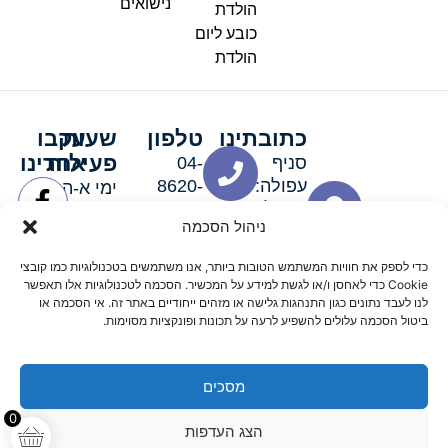
נישואים
הולדת
כובע ליום
הולדת
כתובתינו
טלפון
שעות
עקבו
פעילות
אחרינו
סניף
04-
עפולה:
8620-
ימי א-ה:
ירושלים 3
111
9:00-
ניהול הסכמה
סניף מגדל
19:00 |
העמק:
ימי שישי
כדי לספק את חוויות המשתמש הטובות ביותר, אנו משתמשים בטכנולוגיות כמו קובצי
האלה 19
וערבי חג:
Cookie כדי לאחסן ו/או לגשת למידע על המכשיר. הסכמה לטכנולוגיות אלו תאפשר
8:30-
לנו לעבד נתונים כגון התנהגות גלישה או מזהים ייחודיים באתר זה. אי הסכמה או
ביטול הסכמה עלולים להשפיע לרעה על תכונות ופונקציות מסוימות.
15:00
מסכים
© 2026 כל הזכויות שמורות פארטי רוי אביזרים למסיבות
0
הצג העדפות
מדיניות החזרים
נגישות
תקנון אתר
שלום דיגיטל קידום אורגני מקצועי