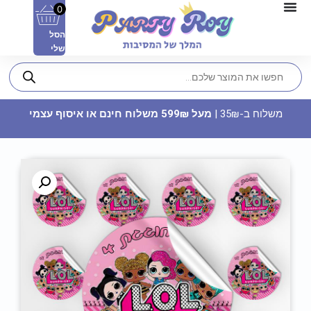
0
הסל
שלי
משלוח ב-35₪ |
מעל 599₪ משלוח חינם או איסוף עצמי
מפיות נייר - בית הבובות של גבי
10.90
₪
ADD
+