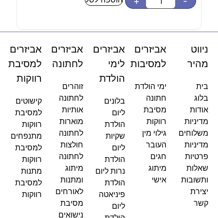
-
+
-
ניווט
אביזרים
אביזרים
אביזרים
אביזרים
מהיר
למסיבות
לימי
לחתונה
למסיבת
הולדת
רווקות
בית
ימי הולדת
זוהרים
בלוג
חתונה
לחתונה
בלונים
קישוטים
אודות
מסיבת
אותיות
ליום
למסיבת
מדיניות
רווקות
מוארות
הולדת
רווקות
משלוחים
גילוי מין
לחתונה
שקיות
מתנפחים
מדיניות
העובר
חולצות
ליום
למסיבת
פרטיות
חגים
לחתונה
הולדת
רווקות
שאלות
מיתוג
מיתוג
נרות ליום
מתנות
ותשובות
אישי
ומתנות
הולדת
למסיבת
יצירת
לאורחים
פיניאטה
רווקות
קשר
מסיבת
ליום
נישואים
הולדת