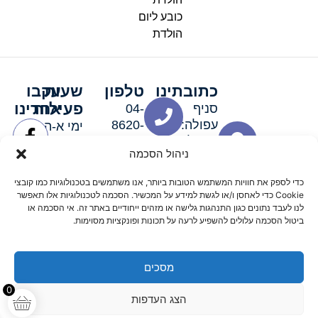
כובע ליום
הולדת
כתובתינו
טלפון
שעות
עקבו
פעילות
אחרינו
סניף
04-
עפולה:
8620-
ימי א-ה:
ירושלים 3
111
9:00-
ניהול הסכמה
סניף מגדל
19:00 |
העמק:
ימי שישי
כדי לספק את חוויות המשתמש הטובות ביותר, אנו משתמשים בטכנולוגיות כמו קובצי
האלה 19
וערבי חג:
Cookie כדי לאחסן ו/או לגשת למידע על המכשיר. הסכמה לטכנולוגיות אלו תאפשר
8:30-
לנו לעבד נתונים כגון התנהגות גלישה או מזהים ייחודיים באתר זה. אי הסכמה או
ביטול הסכמה עלולים להשפיע לרעה על תכונות ופונקציות מסוימות.
15:00
מסכים
© 2026 כל הזכויות שמורות פארטי רוי אביזרים למסיבות
0
הצג העדפות
מדיניות החזרים
נגישות
תקנון אתר
שלום דיגיטל קידום אורגני מקצועי