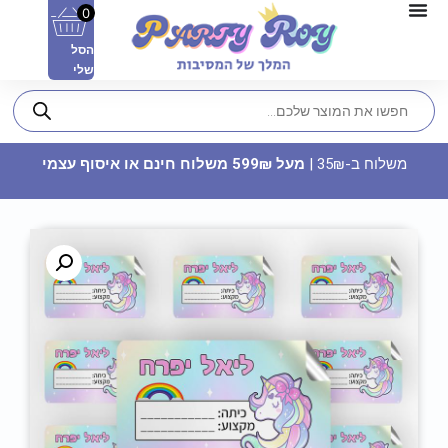
0
הסל
שלי
משלוח ב-35₪ |
מעל 599₪ משלוח חינם או איסוף עצמי
כוס מודפסת - הקפה של מיכל
35
₪
ADD
+