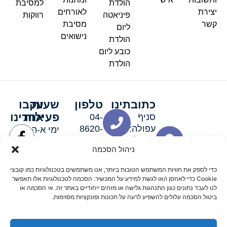
הולדת
למסיבת
יצירת
לאורחים
פיניאטה
רווקות
קשר
מסיבת
ליום
נישואים
הולדת
כובע ליום
הולדת
כתובתינו
טלפון
שעות
עקבו
פעילות
אחרינו
סניף
04-
עפולה:
8620-
ימי א-ה:
ירושלים 3
111
9:00-
ניהול הסכמה
סניף מגדל
19:00 |
העמק:
ימי שישי
כדי לספק את חוויות המשתמש הטובות ביותר, אנו משתמשים בטכנולוגיות כמו קובצי
האלה 19
וערבי חג:
Cookie כדי לאחסן ו/או לגשת למידע על המכשיר. הסכמה לטכנולוגיות אלו תאפשר
8:30-
לנו לעבד נתונים כגון התנהגות גלישה או מזהים ייחודיים באתר זה. אי הסכמה או
ביטול הסכמה עלולים להשפיע לרעה על תכונות ופונקציות מסוימות.
15:00