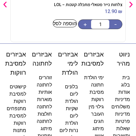
צלחות נייר מטאלי מתכלה קטנות – LOL
צלחו
90
₪
12.90
₪
הוספה לסל
-
+
-
ניווט
אביזרים
אביזרים
אביזרים
אביזרים
מהיר
למסיבות
לימי
לחתונה
למסיבת
הולדת
רווקות
בית
ימי הולדת
זוהרים
בלוג
חתונה
לחתונה
בלונים
קישוטים
אודות
מסיבת
אותיות
ליום
למסיבת
מדיניות
רווקות
מוארות
הולדת
רווקות
משלוחים
גילוי מין
לחתונה
שקיות
מתנפחים
מדיניות
העובר
חולצות
ליום
למסיבת
פרטיות
חגים
לחתונה
הולדת
רווקות
שאלות
מיתוג
מיתוג
נרות ליום
מתנות
ותשובות
אישי
ומתנות