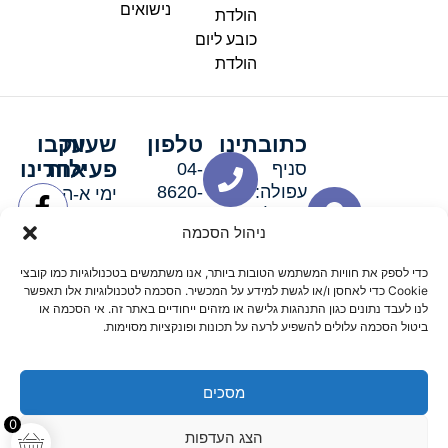
נישואים
הולדת
כובע ליום
הולדת
כתובתינו
טלפון
שעות
עקבו
פעילות
אחרינו
סניף
04-
עפולה:
8620-
ימי א-ה:
ירושלים 3
111
9:00-
ניהול הסכמה
סניף מגדל
19:00 |
העמק:
ימי שישי
כדי לספק את חוויות המשתמש הטובות ביותר, אנו משתמשים בטכנולוגיות כמו קובצי
האלה 19
וערבי חג:
Cookie כדי לאחסן ו/או לגשת למידע על המכשיר. הסכמה לטכנולוגיות אלו תאפשר
8:30-
לנו לעבד נתונים כגון התנהגות גלישה או מזהים ייחודיים באתר זה. אי הסכמה או
ביטול הסכמה עלולים להשפיע לרעה על תכונות ופונקציות מסוימות.
15:00
מסכים
© 2026 כל הזכויות שמורות פארטי רוי אביזרים למסיבות
0
הצג העדפות
מדיניות החזרים
נגישות
תקנון אתר
שלום דיגיטל קידום אורגני מקצועי