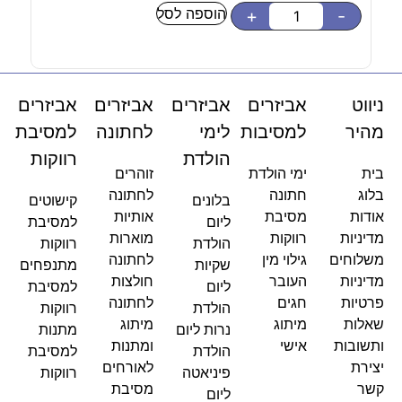
הוספה לסל
-
+
-
ניווט
אביזרים
אביזרים
אביזרים
אביזרים
מהיר
למסיבות
לימי
לחתונה
למסיבת
הולדת
רווקות
בית
ימי הולדת
זוהרים
בלוג
חתונה
לחתונה
בלונים
קישוטים
אודות
מסיבת
אותיות
ליום
למסיבת
מדיניות
רווקות
מוארות
הולדת
רווקות
משלוחים
גילוי מין
לחתונה
שקיות
מתנפחים
מדיניות
העובר
חולצות
ליום
למסיבת
פרטיות
חגים
לחתונה
הולדת
רווקות
שאלות
מיתוג
מיתוג
נרות ליום
מתנות
ותשובות
אישי
ומתנות
הולדת
למסיבת
יצירת
לאורחים
פיניאטה
רווקות
קשר
מסיבת
ליום