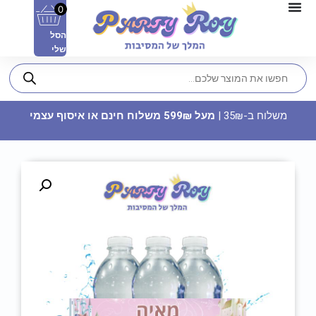
0
הסל
שלי
משלוח ב-35₪ |
מעל 599₪ משלוח חינם או איסוף עצמי
דף סוכר עיגול - חד קרן וקשת
בענן
29.90
₪
ADD
+