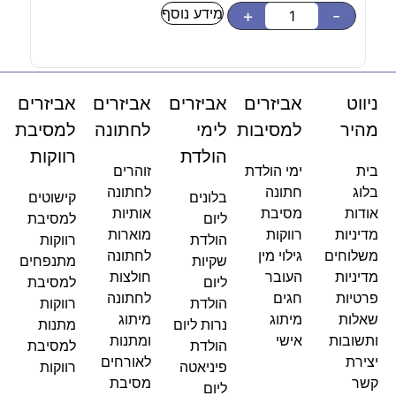
מידע נוסף
-
+
-
ניווט
אביזרים
אביזרים
אביזרים
אביזרים
מהיר
למסיבות
לימי
לחתונה
למסיבת
הולדת
רווקות
בית
ימי הולדת
זוהרים
בלוג
חתונה
לחתונה
בלונים
קישוטים
אודות
מסיבת
אותיות
ליום
למסיבת
מדיניות
רווקות
מוארות
הולדת
רווקות
משלוחים
גילוי מין
לחתונה
שקיות
מתנפחים
מדיניות
העובר
חולצות
ליום
למסיבת
פרטיות
חגים
לחתונה
הולדת
רווקות
שאלות
מיתוג
מיתוג
נרות ליום
מתנות
ותשובות
אישי
ומתנות
הולדת
למסיבת
יצירת
לאורחים
פיניאטה
רווקות
קשר
מסיבת
ליום