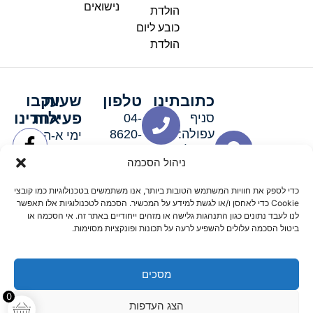
נישואים
הולדת
כובע ליום
הולדת
כתובתינו
טלפון
שעות
עקבו
פעילות
אחרינו
סניף
04-
עפולה:
8620-
ימי א-ה:
ירושלים 3
111
9:00-
ניהול הסכמה
סניף מגדל
19:00 |
העמק:
ימי שישי
כדי לספק את חוויות המשתמש הטובות ביותר, אנו משתמשים בטכנולוגיות כמו קובצי
האלה 19
וערבי חג:
Cookie כדי לאחסן ו/או לגשת למידע על המכשיר. הסכמה לטכנולוגיות אלו תאפשר
8:30-
לנו לעבד נתונים כגון התנהגות גלישה או מזהים ייחודיים באתר זה. אי הסכמה או
ביטול הסכמה עלולים להשפיע לרעה על תכונות ופונקציות מסוימות.
15:00
מסכים
© 2026 כל הזכויות שמורות פארטי רוי אביזרים למסיבות
0
הצג העדפות
מדיניות החזרים
נגישות
תקנון אתר
שלום דיגיטל קידום אורגני מקצועי