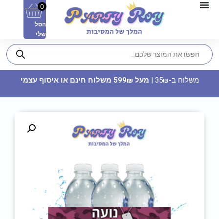
0
הסל
שלי
משלוח ב-35₪ |
מעל 599₪ משלוח חינם או איסוף עצמי
כיפה מודפסת - בר מצווה 2
5.50
₪
ADD
+