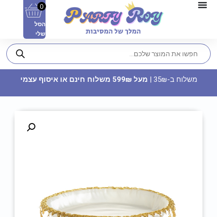
0
הסל
שלי
משלוח ב-35₪ |
מעל 599₪ משלוח חינם או איסוף עצמי
חולצה מודפסת - שהחיינו וקיימנו
והגיענו לזמן הזה
22.90
₪
ADD
+