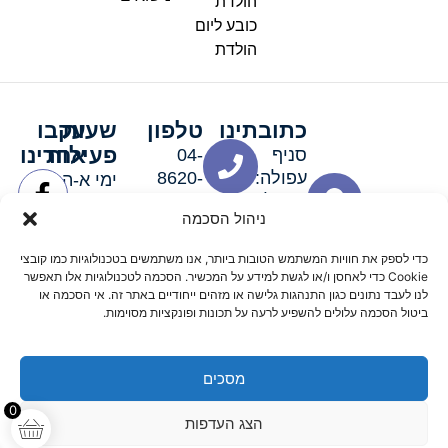
הולדת
כובע ליום
הולדת
כתובתינו
טלפון
שעות
עקבו
פעילות
אחרינו
סניף
04-
עפולה:
8620-
ימי א-ה:
ירושלים 3
111
9:00-
ניהול הסכמה
סניף מגדל
19:00 |
העמק:
ימי שישי
כדי לספק את חוויות המשתמש הטובות ביותר, אנו משתמשים בטכנולוגיות כמו קובצי
האלה 19
וערבי חג:
Cookie כדי לאחסן ו/או לגשת למידע על המכשיר. הסכמה לטכנולוגיות אלו תאפשר
8:30-
לנו לעבד נתונים כגון התנהגות גלישה או מזהים ייחודיים באתר זה. אי הסכמה או
ביטול הסכמה עלולים להשפיע לרעה על תכונות ופונקציות מסוימות.
15:00
מסכים
© 2026 כל הזכויות שמורות פארטי רוי אביזרים למסיבות
0
הצג העדפות
מדיניות החזרים
נגישות
תקנון אתר
שלום דיגיטל קידום אורגני מקצועי