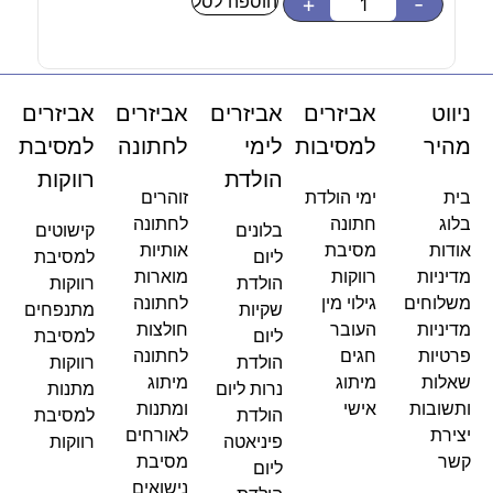
הוספה לסל
-
+
-
ניווט
אביזרים
אביזרים
אביזרים
אביזרים
מהיר
למסיבות
לימי
לחתונה
למסיבת
הולדת
רווקות
בית
ימי הולדת
זוהרים
בלוג
חתונה
לחתונה
בלונים
קישוטים
אודות
מסיבת
אותיות
ליום
למסיבת
מדיניות
רווקות
מוארות
הולדת
רווקות
משלוחים
גילוי מין
לחתונה
שקיות
מתנפחים
מדיניות
העובר
חולצות
ליום
למסיבת
פרטיות
חגים
לחתונה
הולדת
רווקות
שאלות
מיתוג
מיתוג
נרות ליום
מתנות
ותשובות
אישי
ומתנות
הולדת
למסיבת
יצירת
לאורחים
פיניאטה
רווקות
קשר
מסיבת
ליום
נישואים