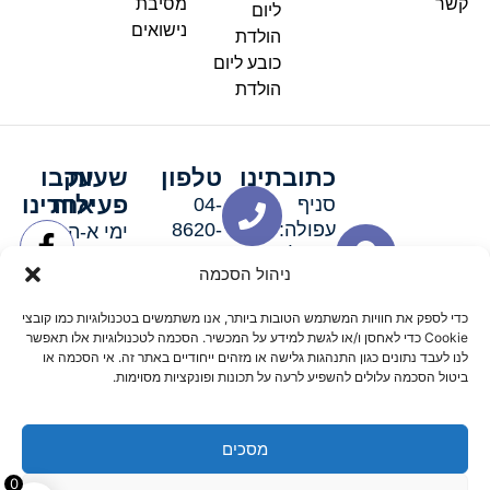
קשר
מסיבת
ליום
נישואים
הולדת
כובע ליום
הולדת
כתובתינו
טלפון
שעות
עקבו
פעילות
אחרינו
סניף
04-
עפולה:
8620-
ימי א-ה:
ירושלים 3
111
9:00-
ניהול הסכמה
סניף מגדל
19:00 |
העמק:
ימי שישי
כדי לספק את חוויות המשתמש הטובות ביותר, אנו משתמשים בטכנולוגיות כמו קובצי
האלה 19
וערבי חג:
Cookie כדי לאחסן ו/או לגשת למידע על המכשיר. הסכמה לטכנולוגיות אלו תאפשר
8:30-
לנו לעבד נתונים כגון התנהגות גלישה או מזהים ייחודיים באתר זה. אי הסכמה או
ביטול הסכמה עלולים להשפיע לרעה על תכונות ופונקציות מסוימות.
15:00
מסכים
© 2026 כל הזכויות שמורות פארטי רוי אביזרים למסיבות
0