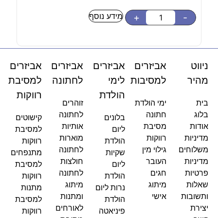
מידע נוסף
-
+
-
ניווט
אביזרים
אביזרים
אביזרים
אביזרים
מהיר
למסיבות
לימי
לחתונה
למסיבת
הולדת
רווקות
בית
ימי הולדת
זוהרים
בלוג
חתונה
לחתונה
בלונים
קישוטים
אודות
מסיבת
אותיות
ליום
למסיבת
מדיניות
רווקות
מוארות
הולדת
רווקות
משלוחים
גילוי מין
לחתונה
שקיות
מתנפחים
מדיניות
העובר
חולצות
ליום
למסיבת
פרטיות
חגים
לחתונה
הולדת
רווקות
שאלות
מיתוג
מיתוג
נרות ליום
מתנות
ותשובות
אישי
ומתנות
הולדת
למסיבת
יצירת
לאורחים
פיניאטה
רווקות