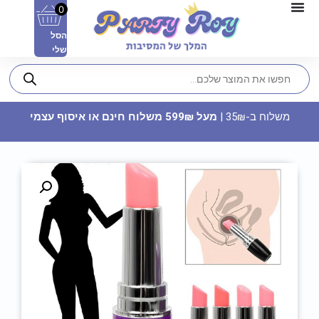
0
הסל
שלי
משלוח ב-35₪ |
מעל 599₪ משלוח חינם או איסוף עצמי
תבנית סיליקון - כתר אליזבת גדול
59.90
₪
ADD
+