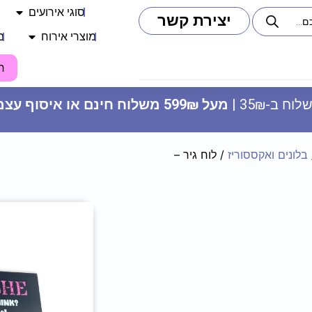
סוגי אירועים
יצירת קשר
מוצרי אירוח
מ
ח
וח ב-35₪ |
מעל 599₪ משלוח חינם או איסוף עצמי
בלונים ואקססוריז
/ לוח גיר –
מפיות נייר - כחול
10.90
₪
ADD
+