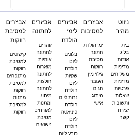
ניווט
אביזרים
אביזרים
אביזרים
אביזרים
מהיר
למסיבות
לימי
לחתונה
למסיבת
הולדת
רווקות
בית
ימי הולדת
זוהרים
בלוג
חתונה
לחתונה
בלונים
קישוטים
אודות
מסיבת
אותיות
ליום
למסיבת
מדיניות
רווקות
מוארות
הולדת
רווקות
משלוחים
גילוי מין
לחתונה
שקיות
מתנפחים
מדיניות
העובר
חולצות
ליום
למסיבת
פרטיות
חגים
לחתונה
הולדת
רווקות
שאלות
מיתוג
מיתוג
נרות ליום
מתנות
ותשובות
אישי
ומתנות
הולדת
למסיבת
יצירת
לאורחים
פיניאטה
רווקות
קשר
מסיבת
ליום
נישואים
הולדת
כובע ליום