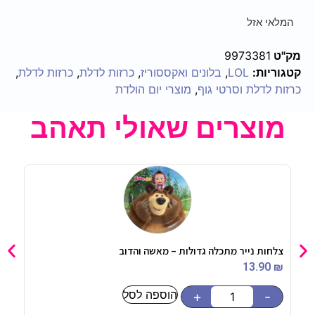
המלאי אזל
מק"ט
9973381
קטגוריות:
LOL
,
בלונים ואקססוריז
,
כרזות לדלת
,
כרזות לדלת
,
כרזות לדלת וסרטי גוף
,
מוצרי יום הולדת
מוצרים שאולי תאהב
צלחות נייר מתכלה גדולות – מאשה והדוב
צלחו
90
₪
13.90
₪
הוספה לסל
-
+
-