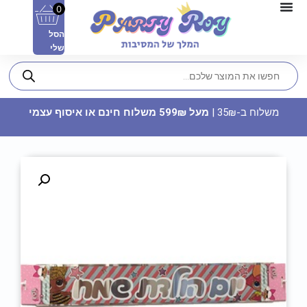
0
הסל
שלי
משלוח ב-35₪ |
מעל 599₪ משלוח חינם או איסוף עצמי
חולצה מודפסת - TEAM GROOM
22.90
₪
ADD
+