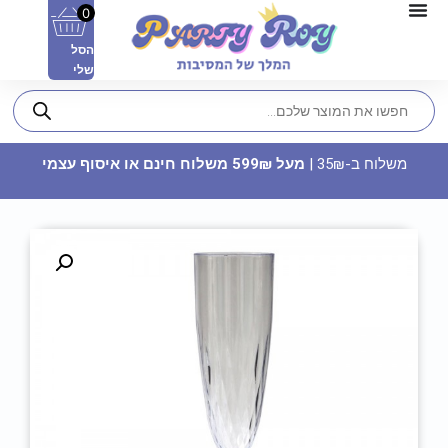
0
הסל
שלי
משלוח ב-35₪ |
מעל 599₪ משלוח חינם או איסוף עצמי
מטאליקה - כחול מטאלי
109.90
₪
ADD
+