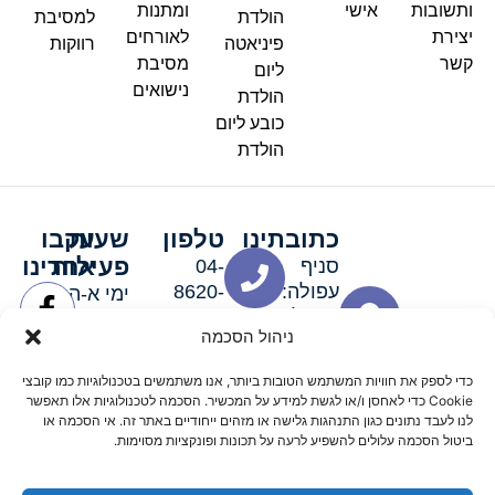
ותשובות
אישי
ומתנות
הולדת
למסיבת
יצירת
לאורחים
פיניאטה
רווקות
קשר
מסיבת
ליום
נישואים
הולדת
כובע ליום
הולדת
כתובתינו
טלפון
שעות
עקבו
פעילות
אחרינו
סניף
04-
עפולה:
8620-
ימי א-ה:
ירושלים 3
111
9:00-
ניהול הסכמה
סניף מגדל
19:00 |
העמק:
ימי שישי
כדי לספק את חוויות המשתמש הטובות ביותר, אנו משתמשים בטכנולוגיות כמו קובצי
האלה 19
וערבי חג:
Cookie כדי לאחסן ו/או לגשת למידע על המכשיר. הסכמה לטכנולוגיות אלו תאפשר
8:30-
לנו לעבד נתונים כגון התנהגות גלישה או מזהים ייחודיים באתר זה. אי הסכמה או
ביטול הסכמה עלולים להשפיע לרעה על תכונות ופונקציות מסוימות.
15:00