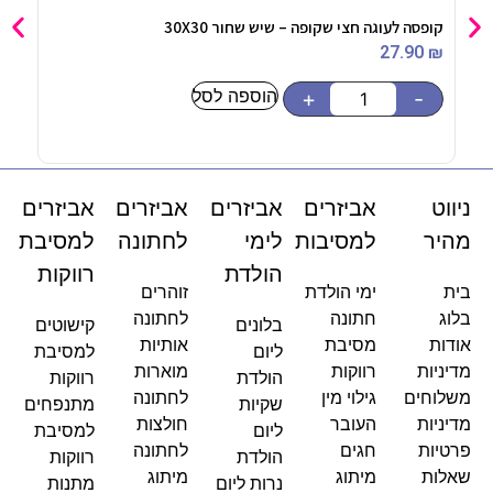
קופסה לעוגה חצי שקופה – שיש שחור 30X30
מדבקו
5
₪
27.90
₪
הוספה לסל
-
+
-
ניווט
אביזרים
אביזרים
אביזרים
אביזרים
מהיר
למסיבות
לימי
לחתונה
למסיבת
הולדת
רווקות
בית
ימי הולדת
זוהרים
בלוג
חתונה
לחתונה
בלונים
קישוטים
אודות
מסיבת
אותיות
ליום
למסיבת
מדיניות
רווקות
מוארות
הולדת
רווקות
משלוחים
גילוי מין
לחתונה
שקיות
מתנפחים
מדיניות
העובר
חולצות
ליום
למסיבת
פרטיות
חגים
לחתונה
הולדת
רווקות
שאלות
מיתוג
מיתוג
נרות ליום
מתנות