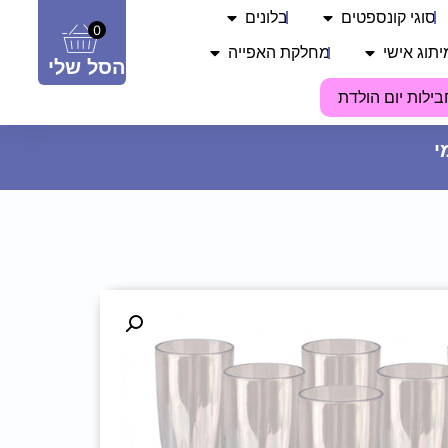
סוגי קונספטים
בלונים
0
יתוג אישי
מחלקת האפייה
הסל שלי
בילות יום הולדת
בלון לב מיילר 18 - HAPPY
VALENTINES DAY
14.90
₪
ADD
+