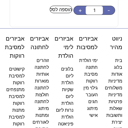
הוספה לסל
-
+
-
ניווט
אביזרים
אביזרים
אביזרים
אביזרים
מהיר
למסיבות
לימי
לחתונה
למסיבת
הולדת
רווקות
בית
ימי הולדת
זוהרים
בלוג
חתונה
לחתונה
בלונים
קישוטים
אודות
מסיבת
אותיות
ליום
למסיבת
מדיניות
רווקות
מוארות
הולדת
רווקות
משלוחים
גילוי מין
לחתונה
שקיות
מתנפחים
מדיניות
העובר
חולצות
ליום
למסיבת
פרטיות
חגים
לחתונה
הולדת
רווקות
שאלות
מיתוג
מיתוג
נרות ליום
מתנות
ותשובות
אישי
ומתנות
הולדת
למסיבת
יצירת
לאורחים
פיניאטה
רווקות