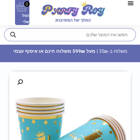
0
הסל
שלי
משלוח ב-35₪ |
מעל 599₪ משלוח חינם או איסוף עצמי
כרטיס ברכה תלת מימד - מכבי
חיפה
15
₪
ADD
+