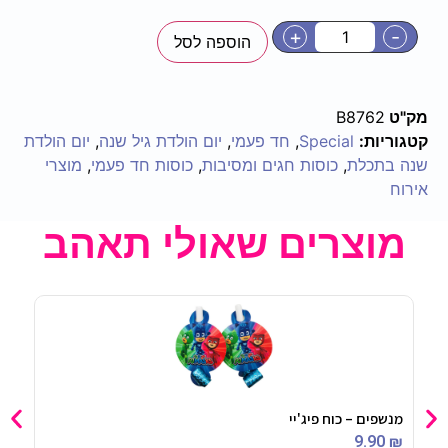
+
-
הוספה לסל
מק"ט
B8762
קטגוריות:
Special
,
חד פעמי
,
יום הולדת גיל שנה
,
יום הולדת
שנה בתכלת
,
כוסות חגים ומסיבות
,
כוסות חד פעמי
,
מוצרי
אירוח
מוצרים שאולי תאהב
מנשפים – כוח פיג'יי
חותכ
90
₪
9.90
₪