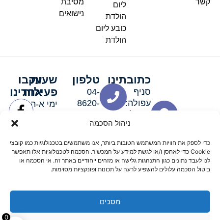
קשר
מסיבת
ליום
נישואים
הולדת
כובע ליום
הולדת
כתובתינו
טלפון
שעות
עקבו
פעילות
אחרינו
סניף
04-
עפולה:
8620-
ימי א-ה:
ירושלים 3
111
9:00-
ניהול הסכמה
סניף מגדל
19:00 |
העמק:
ימי שישי
כדי לספק את חוויות המשתמש הטובות ביותר, אנו משתמשים בטכנולוגיות כמו קובצי
האלה 19
וערבי חג:
Cookie כדי לאחסן ו/או לגשת למידע על המכשיר. הסכמה לטכנולוגיות אלו תאפשר
8:30-
לנו לעבד נתונים כגון התנהגות גלישה או מזהים ייחודיים באתר זה. אי הסכמה או
ביטול הסכמה עלולים להשפיע לרעה על תכונות ופונקציות מסוימות.
15:00
מסכים
© 2026 כל הזכויות שמורות פארטי רוי אביזרים למסיבות
0