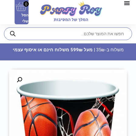
0
הסל
שלי
משלוח ב-35₪ |
מעל 599₪ משלוח חינם או איסוף עצמי
נר יום הולדת מספר 3 - זהב
8.90
₪
ADD
+