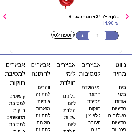
בלון מיילר 34 אדום – מספר 6
טופר
90
₪
14.90
₪
הוספה לסל
-
+
-
ניווט
אביזרים
אביזרים
אביזרים
אביזרים
מהיר
למסיבות
לימי
לחתונה
למסיבת
הולדת
רווקות
בית
ימי הולדת
זוהרים
בלוג
חתונה
לחתונה
בלונים
קישוטים
אודות
מסיבת
אותיות
ליום
למסיבת
מדיניות
רווקות
מוארות
הולדת
רווקות
משלוחים
גילוי מין
לחתונה
שקיות
מתנפחים
מדיניות
העובר
חולצות
ליום
למסיבת
פרטיות
חגים
לחתונה
הולדת
רווקות