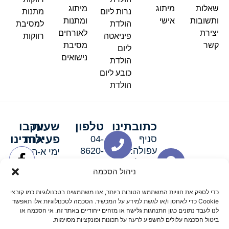
שאלות
מיתוג
מיתוג
נרות ליום
מתנות
ותשובות
אישי
ומתנות
הולדת
למסיבת
יצירת
לאורחים
פיניאטה
רווקות
קשר
מסיבת
ליום
נישואים
הולדת
כובע ליום
הולדת
כתובתינו
טלפון
שעות
עקבו
פעילות
אחרינו
סניף
04-
עפולה:
8620-
ימי א-ה:
ירושלים 3
111
9:00-
ניהול הסכמה
סניף מגדל
19:00 |
העמק:
ימי שישי
כדי לספק את חוויות המשתמש הטובות ביותר, אנו משתמשים בטכנולוגיות כמו קובצי
האלה 19
וערבי חג:
Cookie כדי לאחסן ו/או לגשת למידע על המכשיר. הסכמה לטכנולוגיות אלו תאפשר
8:30-
לנו לעבד נתונים כגון התנהגות גלישה או מזהים ייחודיים באתר זה. אי הסכמה או
ביטול הסכמה עלולים להשפיע לרעה על תכונות ופונקציות מסוימות.
15:00