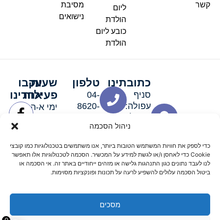
קשר
מסיבת
ליום
נישואים
הולדת
כובע ליום
הולדת
כתובתינו
טלפון
שעות
עקבו
פעילות
אחרינו
סניף
04-
עפולה:
8620-
ימי א-ה:
ירושלים 3
111
9:00-
ניהול הסכמה
סניף מגדל
19:00 |
העמק:
ימי שישי
כדי לספק את חוויות המשתמש הטובות ביותר, אנו משתמשים בטכנולוגיות כמו קובצי
האלה 19
וערבי חג:
Cookie כדי לאחסן ו/או לגשת למידע על המכשיר. הסכמה לטכנולוגיות אלו תאפשר
8:30-
לנו לעבד נתונים כגון התנהגות גלישה או מזהים ייחודיים באתר זה. אי הסכמה או
ביטול הסכמה עלולים להשפיע לרעה על תכונות ופונקציות מסוימות.
15:00
מסכים
© 2026 כל הזכויות שמורות פארטי רוי אביזרים למסיבות