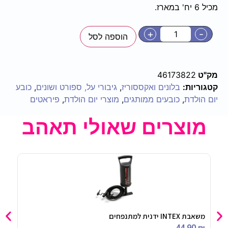
מכיל 6 יח' במארז.
+
-
הוספה לסל
מק"ט
46173822
קטגוריות:
בלונים ואקססוריז
,
גיבורי על, ספורט ושונים
,
כובע
יום הולדת
,
כובעים ממותגים
,
מוצרי יום הולדת
,
פיראטים
מוצרים שאולי תאהב
משאבת INTEX ידנית למתנפחים
וילו
90
₪
44.90
₪