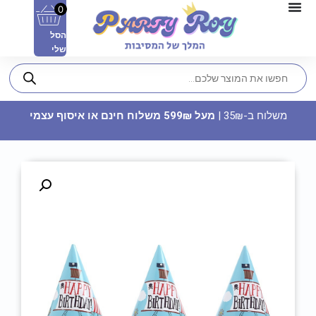
0
הסל
שלי
משלוח ב-35₪ |
מעל 599₪ משלוח חינם או איסוף עצמי
צלחות נייר גדולות - גיל 40
10.90
₪
ADD
+