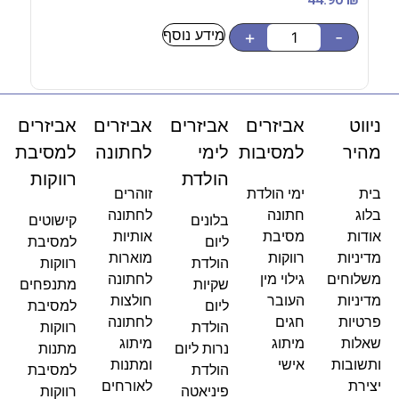
מידע נוסף
-
+
-
ניווט
אביזרים
אביזרים
אביזרים
אביזרים
מהיר
למסיבות
לימי
לחתונה
למסיבת
הולדת
רווקות
בית
ימי הולדת
זוהרים
בלוג
חתונה
לחתונה
בלונים
קישוטים
אודות
מסיבת
אותיות
ליום
למסיבת
מדיניות
רווקות
מוארות
הולדת
רווקות
משלוחים
גילוי מין
לחתונה
שקיות
מתנפחים
מדיניות
העובר
חולצות
ליום
למסיבת
פרטיות
חגים
לחתונה
הולדת
רווקות
שאלות
מיתוג
מיתוג
נרות ליום
מתנות
ותשובות
אישי
ומתנות
הולדת
למסיבת
יצירת
לאורחים
פיניאטה
רווקות