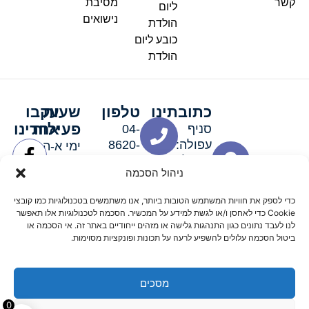
קשר
מסיבת
ליום
נישואים
הולדת
כובע ליום
הולדת
כתובתינו
טלפון
שעות
עקבו
פעילות
אחרינו
סניף
04-
עפולה:
8620-
ימי א-ה:
ירושלים 3
111
9:00-
ניהול הסכמה
סניף מגדל
19:00 |
העמק:
ימי שישי
כדי לספק את חוויות המשתמש הטובות ביותר, אנו משתמשים בטכנולוגיות כמו קובצי
האלה 19
וערבי חג:
Cookie כדי לאחסן ו/או לגשת למידע על המכשיר. הסכמה לטכנולוגיות אלו תאפשר
8:30-
לנו לעבד נתונים כגון התנהגות גלישה או מזהים ייחודיים באתר זה. אי הסכמה או
ביטול הסכמה עלולים להשפיע לרעה על תכונות ופונקציות מסוימות.
15:00
מסכים
© 2026 כל הזכויות שמורות פארטי רוי אביזרים למסיבות
0