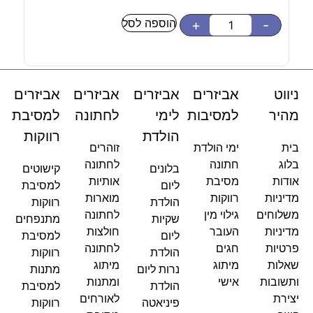
הוספה לסל
-
+
-
ניווט
אביזרים
אביזרים
אביזרים
אביזרים
מהיר
למסיבות
לימי
לחתונה
למסיבת
הולדת
רווקות
בית
ימי הולדת
זוהרים
בלוג
חתונה
לחתונה
בלונים
קישוטים
אודות
מסיבת
אותיות
ליום
למסיבת
מדיניות
רווקות
מוארות
הולדת
רווקות
משלוחים
גילוי מין
לחתונה
שקיות
מתנפחים
מדיניות
העובר
חולצות
ליום
למסיבת
פרטיות
חגים
לחתונה
הולדת
רווקות
שאלות
מיתוג
מיתוג
נרות ליום
מתנות
ותשובות
אישי
ומתנות
הולדת
למסיבת
יצירת
לאורחים
פיניאטה
רווקות