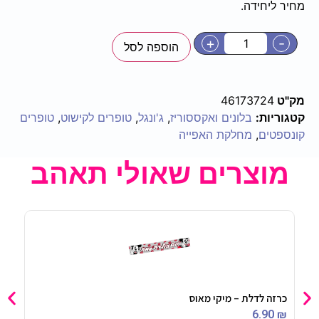
מחיר ליחידה.
+
-
הוספה לסל
מק"ט
46173724
קטגוריות:
בלונים ואקססוריז
,
ג'ונגל
,
טופרים לקישוט
,
טופרים
קונספטים
,
מחלקת האפייה
מוצרים שאולי תאהב
כרזה לדלת – מיקי מאוס
ארנק
90
₪
6.90
₪