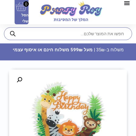
0
הסל
שלי
משלוח ב-35₪ |
מעל 599₪ משלוח חינם או איסוף עצמי
שקית 10 בלונים פסטל - סגול
8.90
₪
ADD
+