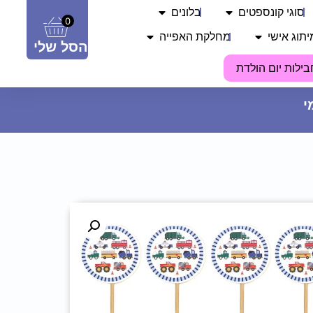
סוגי קונספטים
בלונים
0
יתוג אישי
מחלקת האפייה
הסל שלי
בילות יום הולדת
סרט כלה כסוף - BRIDE TO BE
14.90
₪
ADD
+