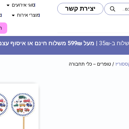
סוגי אירועים
יצירת קשר
מוצרי אירוח
מ
ח
וח ב-35₪ |
מעל 599₪ משלוח חינם או איסוף עצמי
ססוריז
/ טופרים – כלי תחבורה
דף חבקים - זהב לבן דוגמה 3 (6
יח')
14.90
₪
ADD
+