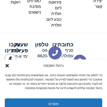
יצירת
לאורחים
פיניאטה
רווקות
קשר
מסיבת
ליום
נישואים
הולדת
כובע ליום
הולדת
כתובתינו
טלפון
שעות
עקבו
פעילות
אחרינו
סניף
04-
עפולה:
8620-
ימי א-ה:
ירושלים 3
111
9:00-
ניהול הסכמה
סניף מגדל
19:00 |
העמק:
ימי שישי
כדי לספק את חוויות המשתמש הטובות ביותר, אנו משתמשים בטכנולוגיות כמו קובצי
האלה 19
וערבי חג:
Cookie כדי לאחסן ו/או לגשת למידע על המכשיר. הסכמה לטכנולוגיות אלו תאפשר
8:30-
לנו לעבד נתונים כגון התנהגות גלישה או מזהים ייחודיים באתר זה. אי הסכמה או
ביטול הסכמה עלולים להשפיע לרעה על תכונות ופונקציות מסוימות.
15:00
מסכים