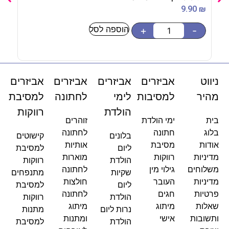
90
₪
9.90
₪
הוספה לסל
-
+
-
ניווט
אביזרים
אביזרים
אביזרים
אביזרים
מהיר
למסיבות
לימי
לחתונה
למסיבת
הולדת
רווקות
בית
ימי הולדת
זוהרים
בלוג
חתונה
לחתונה
בלונים
קישוטים
אודות
מסיבת
אותיות
ליום
למסיבת
מדיניות
רווקות
מוארות
הולדת
רווקות
משלוחים
גילוי מין
לחתונה
שקיות
מתנפחים
מדיניות
העובר
חולצות
ליום
למסיבת
פרטיות
חגים
לחתונה
הולדת
רווקות
שאלות
מיתוג
מיתוג
נרות ליום
מתנות
ותשובות
אישי
ומתנות
הולדת
למסיבת