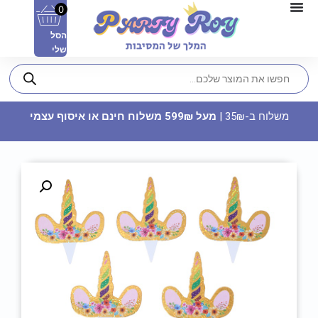
0
הסל
שלי
משלוח ב-35₪ |
מעל 599₪ משלוח חינם או איסוף עצמי
מדבקות עגולות - ‏‏פסח כשר ושמח
(12 יח')
15
₪
ADD
+