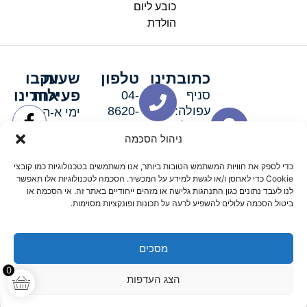
כובע ליום
הולדת
כתובתינו
טלפון
שעות
עקבו
פעילות
אחרינו
סניף
04-
עפולה:
8620-
ימי א-ה:
ירושלים 3
111
9:00-
ניהול הסכמה
סניף מגדל
19:00 |
העמק:
ימי שישי
כדי לספק את חוויות המשתמש הטובות ביותר, אנו משתמשים בטכנולוגיות כמו קובצי
האלה 19
וערבי חג:
Cookie כדי לאחסן ו/או לגשת למידע על המכשיר. הסכמה לטכנולוגיות אלו תאפשר
8:30-
לנו לעבד נתונים כגון התנהגות גלישה או מזהים ייחודיים באתר זה. אי הסכמה או
ביטול הסכמה עלולים להשפיע לרעה על תכונות ופונקציות מסוימות.
15:00
מסכים
© 2026 כל הזכויות שמורות פארטי רוי אביזרים למסיבות
0
הצג העדפות
מדיניות החזרים
נגישות
תקנון אתר
שלום דיגיטל קידום אורגני מקצועי