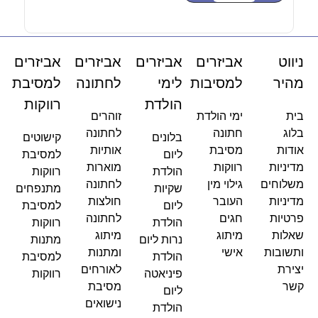
ניווט
אביזרים
אביזרים
אביזרים
אביזרים
מהיר
למסיבות
לימי
לחתונה
למסיבת
הולדת
רווקות
בית
ימי הולדת
זוהרים
בלוג
חתונה
לחתונה
בלונים
קישוטים
אודות
מסיבת
אותיות
ליום
למסיבת
מדיניות
רווקות
מוארות
הולדת
רווקות
משלוחים
גילוי מין
לחתונה
שקיות
מתנפחים
מדיניות
העובר
חולצות
ליום
למסיבת
פרטיות
חגים
לחתונה
הולדת
רווקות
שאלות
מיתוג
מיתוג
נרות ליום
מתנות
ותשובות
אישי
ומתנות
הולדת
למסיבת
יצירת
לאורחים
פיניאטה
רווקות
קשר
מסיבת
ליום
נישואים
הולדת