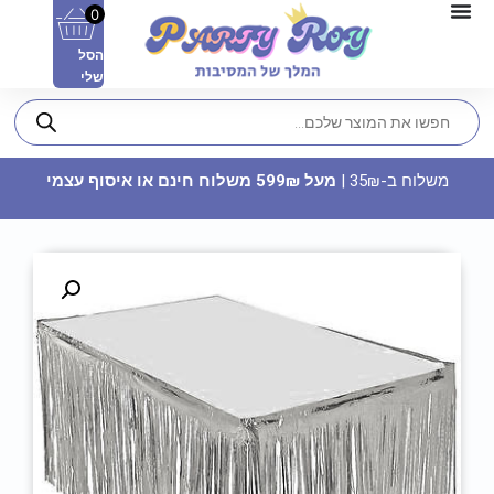
0
הסל
שלי
משלוח ב-35₪ |
מעל 599₪ משלוח חינם או איסוף עצמי
כובע מודפס - BRIDE TO BE
17.90
₪
ADD
+