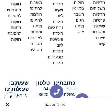
מדיניות
רווקות
מוארות
הולדת
רווקות
משלוחים
גילוי מין
לחתונה
שקיות
מתנפחים
מדיניות
העובר
חולצות
ליום
למסיבת
פרטיות
חגים
לחתונה
הולדת
רווקות
שאלות
מיתוג
מיתוג
נרות ליום
מתנות
ותשובות
אישי
ומתנות
הולדת
למסיבת
יצירת
לאורחים
פיניאטה
רווקות
קשר
מסיבת
ליום
נישואים
הולדת
כובע ליום
הולדת
כתובתינו
טלפון
שעות
עקבו
פעילות
אחרינו
סניף
04-
עפולה:
8620-
ימי א-ה:
ירושלים 3
111
9:00-
ניהול הסכמה
סניף מגדל
19:00 |