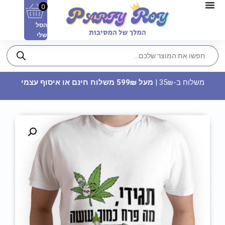
0
הסל
שלי
משלוח ב-35₪ |
מעל 599₪ משלוח חינם או איסוף עצמי
תבנית סיליקון - פונט עומר
41.90
₪
ADD
+