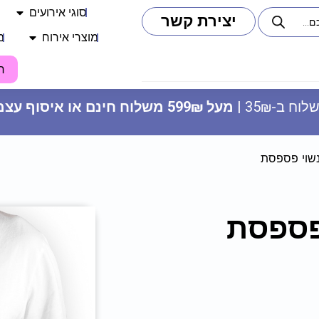
סוגי אירועים
יצירת קשר
מוצרי אירוח
מ
ח
וח ב-35₪ |
מעל 599₪ משלוח חינם או איסוף עצמי
נשוי פספסת
פספסת
צבע מאכל לשוקולד - שחור
27.90
₪
ADD
+