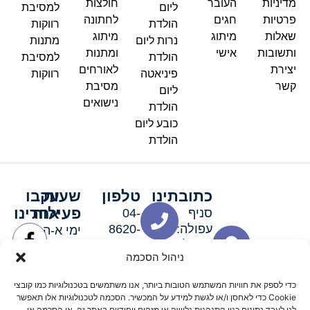
מדיניות
העובר
חולצות
ליום
למסיבת
פרטיות
חגים
לחתונה
הולדת
רווקות
שאלות
מיתוג
מיתוג
נרות ליום
מתנות
ותשובות
אישי
ומתנות
הולדת
למסיבת
יצירת
לאורחים
פיניאטה
רווקות
קשר
מסיבת
ליום
נישואים
הולדת
כובע ליום
הולדת
כתובתינו
טלפון
שעות
עקבו
פעילות
אחרינו
סניף
04-
עפולה:
8620-
ימי א-ה:
ירושלים 3
111
9:00-
ניהול הסכמה
סניף מגדל
19:00 |
העמק:
ימי שישי
כדי לספק את חוויות המשתמש הטובות ביותר, אנו משתמשים בטכנולוגיות כמו קובצי
האלה 19
וערבי חג:
Cookie כדי לאחסן ו/או לגשת למידע על המכשיר. הסכמה לטכנולוגיות אלו תאפשר
לנו לעבד נתונים כגון התנהגות גלישה או מזהים ייחודיים באתר זה. אי הסכמה או