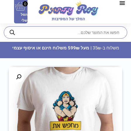
0
הסל
שלי
משלוח ב-35₪ |
מעל 599₪ משלוח חינם או איסוף עצמי
דף חבקים - טרופי דוגמה 3 (6
יח')
14.90
₪
ADD
+