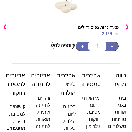
מארז נרות צפים גדולים
בלון מיילר 8
90
₪
29.90
₪
הוספה לסל
-
+
-
ניווט
אביזרים
אביזרים
אביזרים
אביזרים
מהיר
למסיבות
לימי
לחתונה
למסיבת
הולדת
רווקות
בית
ימי הולדת
זוהרים
בלוג
חתונה
לחתונה
בלונים
קישוטים
אודות
מסיבת
אותיות
ליום
למסיבת
מדיניות
רווקות
מוארות
הולדת
רווקות
משלוחים
גילוי מין
לחתונה
שקיות
מתנפחים