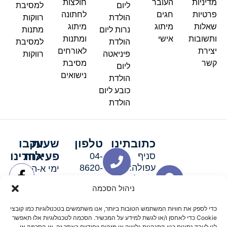
מדיניות
העובר
חולצות
ליום
למסיבת
פרטיות
חגים
לחתונה
הולדת
רווקות
שאלות
מיתוג
מיתוג
נרות ליום
מתנות
ותשובות
אישי
ומתנות
הולדת
למסיבת
יצירת
לאורחים
פיניאטה
רווקות
קשר
מסיבת
ליום
נישואים
הולדת
כובע ליום
הולדת
כתובתינו
טלפון
שעות
עקבו
פעילות
אחרינו
סניף
04-
עפולה:
8620-
ימי א-ה:
ירושלים 3
111
9:00-
ניהול הסכמה
סניף מגדל
19:00 |
העמק:
ימי שישי
כדי לספק את חוויות המשתמש הטובות ביותר, אנו משתמשים בטכנולוגיות כמו קובצי
האלה 19
וערבי חג:
Cookie כדי לאחסן ו/או לגשת למידע על המכשיר. הסכמה לטכנולוגיות אלו תאפשר
לנו לעבד נתונים כגון התנהגות גלישה או מזהים ייחודיים באתר זה. אי הסכמה או