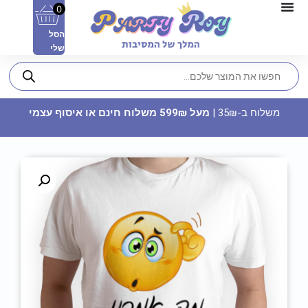
0
הסל
שלי
משלוח ב-35₪ |
מעל 599₪ משלוח חינם או איסוף עצמי
פלייסמנט - מיקי מאוס
5.50
₪
ADD
+