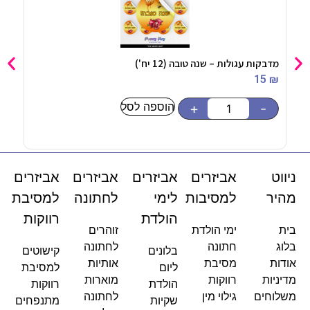
מדבקות עגולות – ‏‏שנה טובה (12 יח')
מדבקו
5
₪
15
₪
הוספה לסל
-
+
-
ניווט
אביזרים
אביזרים
אביזרים
אביזרים
מהיר
למסיבות
לימי
לחתונה
למסיבת
הולדת
רווקות
בית
ימי הולדת
זוהרים
בלוג
חתונה
לחתונה
בלונים
קישוטים
אודות
מסיבת
אותיות
ליום
למסיבת
מדיניות
רווקות
מוארות
הולדת
רווקות
משלוחים
גילוי מין
לחתונה
שקיות
מתנפחים