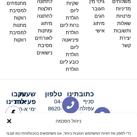
משלוחים
גילוי מין
לחתונה
שקיות
מתנפחים
מדיניות
העובר
חולצות
ליום
למסיבת
פרטיות
חגים
לחתונה
הולדת
רווקות
שאלות
מיתוג
מיתוג
נרות ליום
מתנות
ותשובות
אישי
ומתנות
הולדת
למסיבת
יצירת
לאורחים
פיניאטה
רווקות
קשר
מסיבת
ליום
נישואים
הולדת
כובע ליום
הולדת
כתובתינו
טלפון
שעות
עקבו
פעילות
אחרינו
סניף
04-
עפולה:
8620-
ימי א-ה:
ירושלים 3
111
9:00-
ניהול הסכמה
סניף מגדל
19:00 |
העמק:
ימי שישי
כדי לספק את חוויות המשתמש הטובות ביותר, אנו משתמשים בטכנולוגיות כמו קובצי
האלה 19