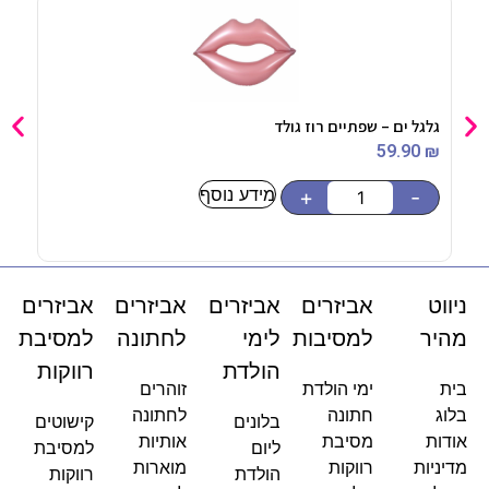
גלגל ים – שפתיים רוז גולד
תיק 
90
₪
59.90
₪
מידע נוסף
-
+
-
ניווט
אביזרים
אביזרים
אביזרים
אביזרים
מהיר
למסיבות
לימי
לחתונה
למסיבת
הולדת
רווקות
בית
ימי הולדת
זוהרים
בלוג
חתונה
לחתונה
בלונים
קישוטים
אודות
מסיבת
אותיות
ליום
למסיבת
מדיניות
רווקות
מוארות
הולדת
רווקות