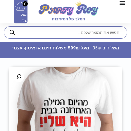
0
הסל
שלי
משלוח ב-35₪ |
מעל 599₪ משלוח חינם או איסוף עצמי
זיקוק - מספר 8
7.90
₪
ADD
+