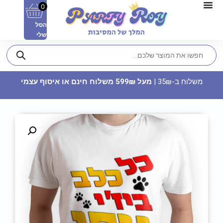
0
הסל
שלי
משלוח ב-35₪ |
מעל 599₪ משלוח חינם או איסוף עצמי
שרשרת לדים 5 מטר - צבעוני
22.90
₪
ADD
+