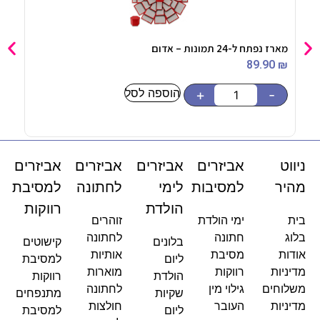
מארז נפתח ל-24 תמונות – אדום
חולצ
90
₪
89.90
₪
הוספה לסל
בחר
+
-
ניווט
אביזרים
אביזרים
אביזרים
אביזרים
מהיר
למסיבות
לימי
לחתונה
למסיבת
הולדת
רווקות
בית
ימי הולדת
זוהרים
בלוג
חתונה
לחתונה
בלונים
קישוטים
אודות
מסיבת
אותיות
ליום
למסיבת
מדיניות
רווקות
מוארות
הולדת
רווקות
משלוחים
גילוי מין
לחתונה
שקיות
מתנפחים
מדיניות
העובר
חולצות
ליום
למסיבת