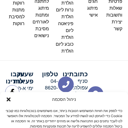
פרטיות
חגים
לחתונה
הולדת
רווקות
שאלות
מיתוג
מיתוג
נרות ליום
מתנות
ותשובות
אישי
ומתנות
הולדת
למסיבת
יצירת
לאורחים
פיניאטה
רווקות
קשר
מסיבת
ליום
נישואים
הולדת
כובע ליום
הולדת
כתובתינו
טלפון
שעות
עקבו
פעילות
אחרינו
סניף
04-
עפולה:
8620-
ימי א-ה:
ירושלים 3
111
9:00-
ניהול הסכמה
סניף מגדל
19:00 |
העמק:
ימי שישי
כדי לספק את חוויות המשתמש הטובות ביותר, אנו משתמשים בטכנולוגיות כמו קובצי
האלה 19
וערבי חג:
Cookie כדי לאחסן ו/או לגשת למידע על המכשיר. הסכמה לטכנולוגיות אלו תאפשר
8:30-
לנו לעבד נתונים כגון התנהגות גלישה או מזהים ייחודיים באתר זה. אי הסכמה או
ביטול הסכמה עלולים להשפיע לרעה על תכונות ופונקציות מסוימות.
15:00