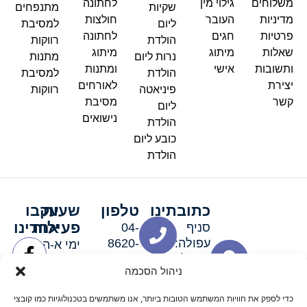
משלוחים
גילוי מין
לחתונה
שקיות
מתנפחים
מדיניות
העובר
חולצות
ליום
למסיבת
פרטיות
חגים
לחתונה
הולדת
רווקות
שאלות
מיתוג
מיתוג
נרות ליום
מתנות
ותשובות
אישי
ומתנות
הולדת
למסיבת
יצירת
לאורחים
פיניאטה
רווקות
קשר
מסיבת
ליום
נישואים
הולדת
כובע ליום
הולדת
כתובתינו
טלפון
שעות
עקבו
פעילות
אחרינו
סניף
04-
עפולה:
8620-
ימי א-ה:
ירושלים 3
111
9:00-
ניהול הסכמה
סניף מגדל
19:00 |
העמק:
ימי שישי
כדי לספק את חוויות המשתמש הטובות ביותר, אנו משתמשים בטכנולוגיות כמו קובצי
האלה 19