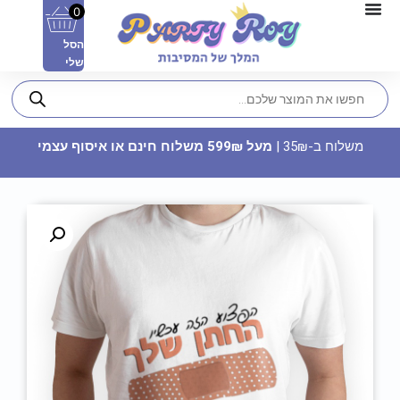
0
הסל
שלי
משלוח ב-35₪ |
מעל 599₪ משלוח חינם או איסוף עצמי
צלחות נייר מתכלה קטנות - חיות
צבעוניות
9.90
₪
ADD
+