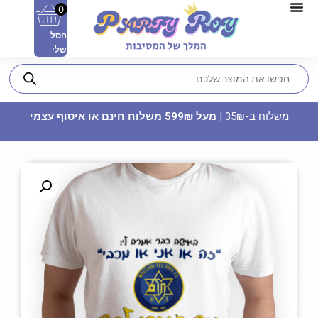
0
הסל
שלי
משלוח ב-35₪ |
מעל 599₪ משלוח חינם או איסוף עצמי
סט בלונים לניפוח עצמי - BRIDE
TO BE
24.90
₪
ADD
+