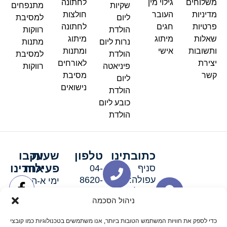
משלוחים
גילוי מין
לחתונה
שקיות
מתנפחים
מדיניות
העובר
חולצות
ליום
למסיבת
פרטיות
חגים
לחתונה
הולדת
רווקות
שאלות
מיתוג
מיתוג
נרות ליום
מתנות
ותשובות
אישי
ומתנות
הולדת
למסיבת
יצירת
לאורחים
פיניאטה
רווקות
קשר
מסיבת
ליום
נישואים
הולדת
כובע ליום
הולדת
כתובתינו
טלפון
שעות
עקבו
פעילות
אחרינו
סניף
04-
עפולה:
8620-
ימי א-ה:
ירושלים 3
111
9:00-
ניהול הסכמה
סניף מגדל
19:00 |
העמק:
ימי שישי
כדי לספק את חוויות המשתמש הטובות ביותר, אנו משתמשים בטכנולוגיות כמו קובצי
האלה 19