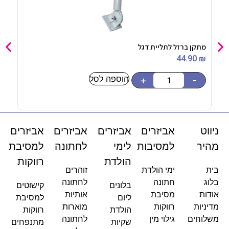
מתקן ברזל לתליית דגל
סט בלו
90
₪
44.90
₪
הוספה לסל
-
+
-
ניווט
אביזרים
אביזרים
אביזרים
אביזרים
מהיר
למסיבות
לימי
לחתונה
למסיבת
הולדת
רווקות
בית
ימי הולדת
זוהרים
בלוג
חתונה
לחתונה
בלונים
קישוטים
אודות
מסיבת
אותיות
ליום
למסיבת
מדיניות
רווקות
מוארות
הולדת
רווקות
משלוחים
גילוי מין
לחתונה
שקיות
מתנפחים