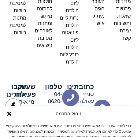
מדיניות
העובר
חולצות
ליום
למסיבת
פרטיות
חגים
לחתונה
הולדת
רווקות
שאלות
מיתוג
מיתוג
נרות ליום
מתנות
ותשובות
אישי
ומתנות
הולדת
למסיבת
יצירת
לאורחים
פיניאטה
רווקות
קשר
מסיבת
ליום
נישואים
הולדת
כובע ליום
הולדת
כתובתינו
טלפון
שעות
עקבו
פעילות
אחרינו
סניף
04-
עפולה:
8620-
ימי א-ה:
ירושלים 3
111
9:00-
ניהול הסכמה
סניף מגדל
19:00 |
העמק:
ימי שישי
כדי לספק את חוויות המשתמש הטובות ביותר, אנו משתמשים בטכנולוגיות כמו קובצי
האלה 19
וערבי חג:
Cookie כדי לאחסן ו/או לגשת למידע על המכשיר. הסכמה לטכנולוגיות אלו תאפשר
לנו לעבד נתונים כגון התנהגות גלישה או מזהים ייחודיים באתר זה. אי הסכמה או