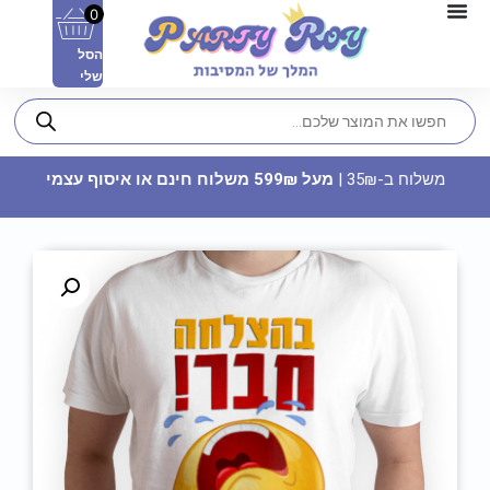
0
הסל
שלי
משלוח ב-35₪ |
מעל 599₪ משלוח חינם או איסוף עצמי
צלחות נייר מתכלה גדולות - סוניק
פריים
14.90
₪
ADD
+