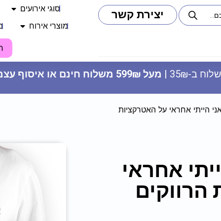
סוגי אירועים
יצירת קשר
מוצרי אירוח
מ
ח
וח ב-35₪ |
מעל 599₪ משלוח חינם או איסוף עצמי
י הייתי אחראי על האטרקציות
בלון לב מיילר 28 - אני אוהב אותך
יתי אחראי
24.90
₪
ADD
+
הרווקים