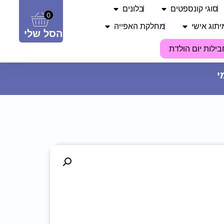
סוגי קונספטים
בלונים
0
יתוג אישי
מחלקת האפייה
הסל שלי
בילות יום הולדת
כובע מודפס - לב - כחול
17.90
₪
ADD
+