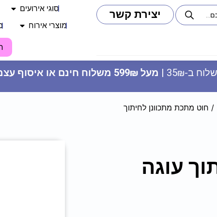
סוגי אירועים
יצירת קשר
מוצרי אירוח
מ
ח
וח ב-35₪ |
מעל 599₪ משלוח חינם או איסוף עצמי
/ חוט מתכת מתכוונן לחיתוך
מפת שולחן כחולה לבן - גיל שנה
וך עוגה
14.90
₪
ADD
+