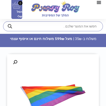
0
הסל
שלי
משלוח ב-35₪ |
מעל 599₪ משלוח חינם או איסוף עצמי
תבנית אותיות - דגם אמילי
37.90
₪
ADD
+