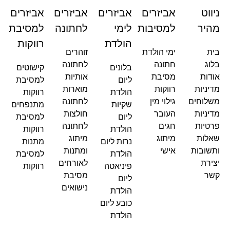
ניווט
אביזרים
אביזרים
אביזרים
אביזרים
מהיר
למסיבות
לימי
לחתונה
למסיבת
הולדת
רווקות
בית
ימי הולדת
זוהרים
בלוג
חתונה
לחתונה
בלונים
קישוטים
אודות
מסיבת
אותיות
ליום
למסיבת
מדיניות
רווקות
מוארות
הולדת
רווקות
משלוחים
גילוי מין
לחתונה
שקיות
מתנפחים
מדיניות
העובר
חולצות
ליום
למסיבת
פרטיות
חגים
לחתונה
הולדת
רווקות
שאלות
מיתוג
מיתוג
נרות ליום
מתנות
ותשובות
אישי
ומתנות
הולדת
למסיבת
יצירת
לאורחים
פיניאטה
רווקות
קשר
מסיבת
ליום
נישואים
הולדת
כובע ליום
הולדת