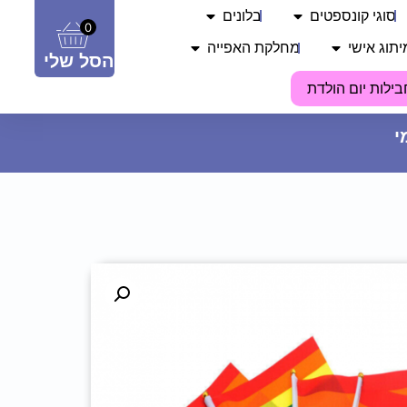
סוגי קונספטים
בלונים
0
יתוג אישי
מחלקת האפייה
הסל שלי
בילות יום הולדת
נייר עיתון דוחה שומן - נקודות
כחולות
9.90
₪
ADD
+