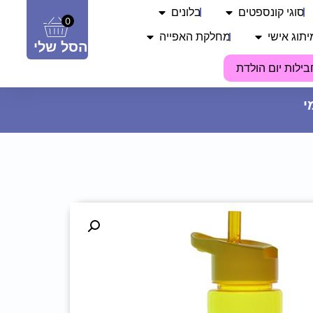
סוגי קונספטים
בלונים
0
יתוג אישי
מחלקת האפייה
הסל שלי
בילות יום הולדת
חולצה מודפסת - אני פה בשביל
הכוסיות
22.90
₪
ADD
+