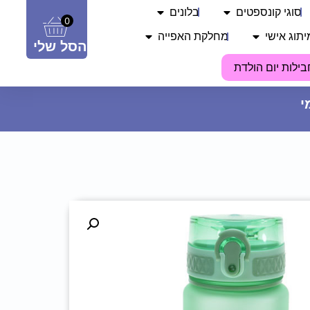
סוגי קונספטים
בלונים
0
יתוג אישי
מחלקת האפייה
הסל שלי
בילות יום הולדת
קערה פלסטי משונן 9 ס"מ
7.90
₪
ADD
+