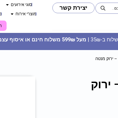
סוגי אירועים
יצירת קשר
מוצרי אירוח
מ
ח
וח ב-35₪ |
מעל 599₪ משלוח חינם או איסוף עצמי
70 מ"ל – ירוק
חבילה בסיסית - מכבי תל אביב 8
ילדים
75
₪
ADD
+