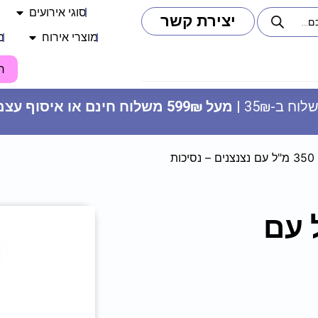
סוגי אירועים
יצירת קשר
מוצרי אירוח
מ
ח
וח ב-35₪ |
מעל 599₪ משלוח חינם או איסוף עצמי
ת
ק 350 מ"ל עם
בלון מיילר 18 - יום הולדת שמח
25
₪
ADD
+