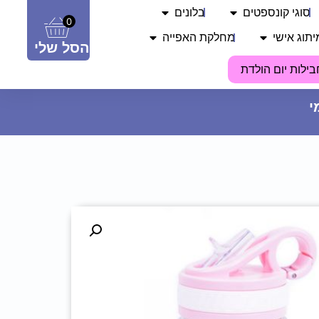
סוגי קונספטים
בלונים
0
יתוג אישי
מחלקת האפייה
הסל שלי
בילות יום הולדת
פוטובלוק תעודת לידה - מזל דגים
74.90
₪
ADD
+