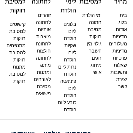
מהיר
למסיבות
לימי
לחתונה
למסיבת
הולדת
רווקות
בית
ימי הולדת
זוהרים
בלוג
חתונה
לחתונה
בלונים
קישוטים
אודות
מסיבת
אותיות
ליום
למסיבת
מדיניות
רווקות
מוארות
הולדת
רווקות
משלוחים
גילוי מין
לחתונה
שקיות
מתנפחים
מדיניות
העובר
חולצות
ליום
למסיבת
פרטיות
חגים
לחתונה
הולדת
רווקות
שאלות
מיתוג
מיתוג
נרות ליום
מתנות
ותשובות
אישי
ומתנות
הולדת
למסיבת
יצירת
לאורחים
פיניאטה
רווקות
קשר
מסיבת
ליום
נישואים
הולדת
כובע ליום
הולדת