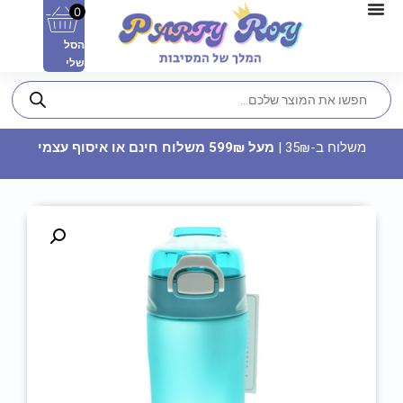
0
הסל
שלי
משלוח ב-35₪ |
מעל 599₪ משלוח חינם או איסוף עצמי
קשת חד קרן עם אור
3.50
₪
ADD
+