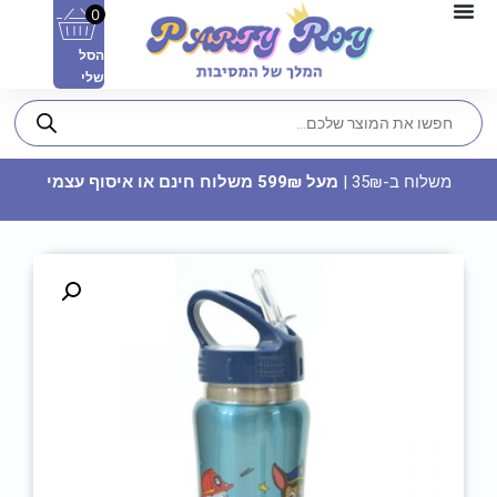
0
הסל
שלי
משלוח ב-35₪ |
מעל 599₪ משלוח חינם או איסוף עצמי
מדבקת קיר גדולה - מכבי חיפה
59.90
₪
ADD
+