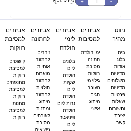
מידע נוסף
-
+
-
ניווט
אביזרים
אביזרים
אביזרים
אביזרים
מהיר
למסיבות
לימי
לחתונה
למסיבת
הולדת
רווקות
בית
ימי הולדת
זוהרים
בלוג
חתונה
לחתונה
בלונים
קישוטים
אודות
מסיבת
אותיות
ליום
למסיבת
מדיניות
רווקות
מוארות
הולדת
רווקות
משלוחים
גילוי מין
לחתונה
שקיות
מתנפחים
מדיניות
העובר
חולצות
ליום
למסיבת
פרטיות
חגים
לחתונה
הולדת
רווקות
שאלות
מיתוג
מיתוג
נרות ליום
מתנות
ותשובות
אישי
ומתנות
הולדת
למסיבת
יצירת
לאורחים
פיניאטה
רווקות
קשר
מסיבת
ליום
נישואים