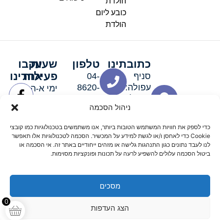
הולדת
כובע ליום
הולדת
כתובתינו
טלפון
שעות
עקבו
פעילות
אחרינו
סניף
04-
עפולה:
8620-
ימי א-ה:
ירושלים 3
111
9:00-
ניהול הסכמה
סניף מגדל
19:00 |
העמק:
ימי שישי
כדי לספק את חוויות המשתמש הטובות ביותר, אנו משתמשים בטכנולוגיות כמו קובצי
האלה 19
וערבי חג:
Cookie כדי לאחסן ו/או לגשת למידע על המכשיר. הסכמה לטכנולוגיות אלו תאפשר
8:30-
לנו לעבד נתונים כגון התנהגות גלישה או מזהים ייחודיים באתר זה. אי הסכמה או
ביטול הסכמה עלולים להשפיע לרעה על תכונות ופונקציות מסוימות.
15:00
מסכים
© 2026 כל הזכויות שמורות פארטי רוי אביזרים למסיבות
0
הצג העדפות
מדיניות החזרים
נגישות
תקנון אתר
שלום דיגיטל קידום אורגני מקצועי