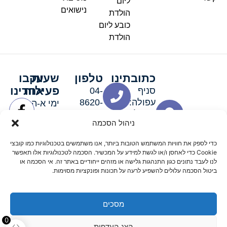
ליום
נישואים
הולדת
כובע ליום
הולדת
כתובתינו
טלפון
שעות
עקבו
פעילות
אחרינו
סניף
04-
עפולה:
8620-
ימי א-ה:
ירושלים 3
111
9:00-
ניהול הסכמה
סניף מגדל
19:00 |
העמק:
ימי שישי
כדי לספק את חוויות המשתמש הטובות ביותר, אנו משתמשים בטכנולוגיות כמו קובצי
האלה 19
וערבי חג:
Cookie כדי לאחסן ו/או לגשת למידע על המכשיר. הסכמה לטכנולוגיות אלו תאפשר
8:30-
לנו לעבד נתונים כגון התנהגות גלישה או מזהים ייחודיים באתר זה. אי הסכמה או
ביטול הסכמה עלולים להשפיע לרעה על תכונות ופונקציות מסוימות.
15:00
מסכים
© 2026 כל הזכויות שמורות פארטי רוי אביזרים למסיבות
0
הצג העדפות