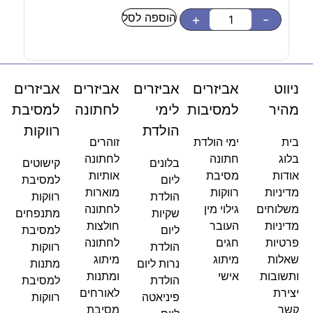
הוספה לסל
-
+
-
ניווט
אביזרים
אביזרים
אביזרים
אביזרים
מהיר
למסיבות
לימי
לחתונה
למסיבת
הולדת
רווקות
בית
ימי הולדת
זוהרים
בלוג
חתונה
לחתונה
בלונים
קישוטים
אודות
מסיבת
אותיות
ליום
למסיבת
מדיניות
רווקות
מוארות
הולדת
רווקות
משלוחים
גילוי מין
לחתונה
שקיות
מתנפחים
מדיניות
העובר
חולצות
ליום
למסיבת
פרטיות
חגים
לחתונה
הולדת
רווקות
שאלות
מיתוג
מיתוג
נרות ליום
מתנות
ותשובות
אישי
ומתנות
הולדת
למסיבת
יצירת
לאורחים
פיניאטה
רווקות
קשר
מסיבת