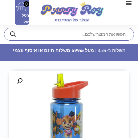
0
הסל
שלי
משלוח ב-35₪ |
מעל 599₪ משלוח חינם או איסוף עצמי
צלחת פלסטיק עגולה - שיש לבן
זהב
11.90
₪
ADD
+