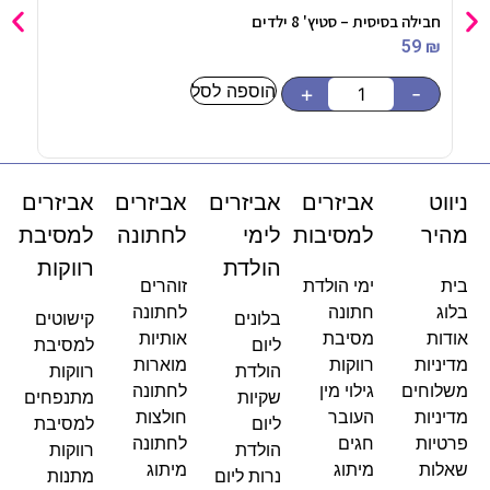
חבילה בסיסית – סטיץ' 8 ילדים
חביל
90
₪
59
₪
הוספה לסל
-
+
-
ניווט
אביזרים
אביזרים
אביזרים
אביזרים
מהיר
למסיבות
לימי
לחתונה
למסיבת
הולדת
רווקות
בית
ימי הולדת
זוהרים
בלוג
חתונה
לחתונה
בלונים
קישוטים
אודות
מסיבת
אותיות
ליום
למסיבת
מדיניות
רווקות
מוארות
הולדת
רווקות
משלוחים
גילוי מין
לחתונה
שקיות
מתנפחים
מדיניות
העובר
חולצות
ליום
למסיבת
פרטיות
חגים
לחתונה
הולדת
רווקות
שאלות
מיתוג
מיתוג
נרות ליום
מתנות