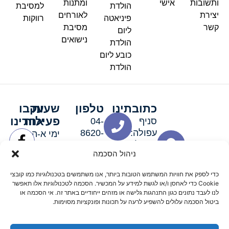
ותשובות
אישי
ומתנות
הולדת
למסיבת
יצירת
לאורחים
פיניאטה
רווקות
קשר
מסיבת
ליום
נישואים
הולדת
כובע ליום
הולדת
כתובתינו
טלפון
שעות
עקבו
פעילות
אחרינו
סניף
04-
עפולה:
8620-
ימי א-ה:
ירושלים 3
111
9:00-
ניהול הסכמה
סניף מגדל
19:00 |
העמק:
ימי שישי
כדי לספק את חוויות המשתמש הטובות ביותר, אנו משתמשים בטכנולוגיות כמו קובצי
האלה 19
וערבי חג:
Cookie כדי לאחסן ו/או לגשת למידע על המכשיר. הסכמה לטכנולוגיות אלו תאפשר
8:30-
לנו לעבד נתונים כגון התנהגות גלישה או מזהים ייחודיים באתר זה. אי הסכמה או
ביטול הסכמה עלולים להשפיע לרעה על תכונות ופונקציות מסוימות.
15:00