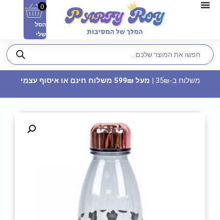
0
הסל
שלי
משלוח ב-35₪ |
מעל 599₪ משלוח חינם או איסוף עצמי
זיקוק - מספר 8
7.90
₪
ADD
+