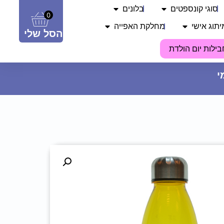
סוגי קונספטים
בלונים
0
יתוג אישי
מחלקת האפייה
הסל שלי
בילות יום הולדת
צבע ג'ל לשוקולד - חום
14.90
₪
ADD
+