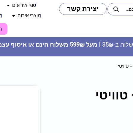
סוגי אירועים
יצירת קשר
מוצרי אירוח
מ
ח
וח ב-35₪ |
מעל 599₪ משלוח חינם או איסוף עצמי
כובע ג'נטלמן - צהוב
7.50
₪
ADD
+