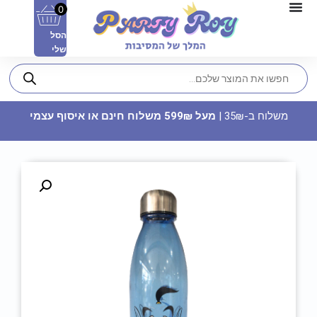
0
הסל
שלי
משלוח ב-35₪ |
מעל 599₪ משלוח חינם או איסוף עצמי
בלון מיילר 34 רוז גולד מט -
מספר 0
14.90
₪
ADD
+