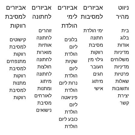
ניווט
אביזרים
אביזרים
אביזרים
אביזרים
מהיר
למסיבות
לימי
לחתונה
למסיבת
הולדת
רווקות
בית
ימי הולדת
זוהרים
בלוג
חתונה
לחתונה
בלונים
קישוטים
אודות
מסיבת
אותיות
ליום
למסיבת
מדיניות
רווקות
מוארות
הולדת
רווקות
משלוחים
גילוי מין
לחתונה
שקיות
מתנפחים
מדיניות
העובר
חולצות
ליום
למסיבת
פרטיות
חגים
לחתונה
הולדת
רווקות
שאלות
מיתוג
מיתוג
נרות ליום
מתנות
ותשובות
אישי
ומתנות
הולדת
למסיבת
יצירת
לאורחים
פיניאטה
רווקות
קשר
מסיבת
ליום
נישואים
הולדת
כובע ליום
הולדת