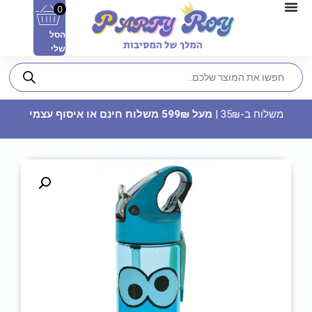
0
הסל
שלי
משלוח ב-35₪ |
מעל 599₪ משלוח חינם או איסוף עצמי
מדבקות לבועות סבון - קיי פופ (8
יח')
15
₪
ADD
+