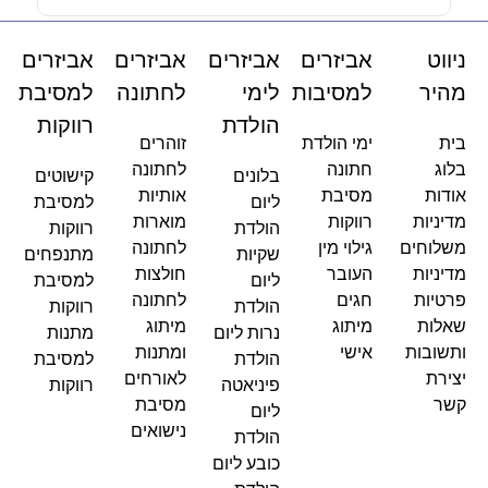
ניווט
אביזרים
אביזרים
אביזרים
אביזרים
מהיר
למסיבות
לימי
לחתונה
למסיבת
הולדת
רווקות
בית
ימי הולדת
זוהרים
בלוג
חתונה
לחתונה
בלונים
קישוטים
אודות
מסיבת
אותיות
ליום
למסיבת
מדיניות
רווקות
מוארות
הולדת
רווקות
משלוחים
גילוי מין
לחתונה
שקיות
מתנפחים
מדיניות
העובר
חולצות
ליום
למסיבת
פרטיות
חגים
לחתונה
הולדת
רווקות
שאלות
מיתוג
מיתוג
נרות ליום
מתנות
ותשובות
אישי
ומתנות
הולדת
למסיבת
יצירת
לאורחים
פיניאטה
רווקות
קשר
מסיבת
ליום
נישואים
הולדת
כובע ליום