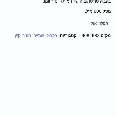
בקבוק טריטן גבוה של המותג וונדר וומן.
מכיל 600 מ"ל.
המלאי אזל
מק"ט
9082983
קטגוריות:
בקבוקי שתייה
,
מוצרי קיץ