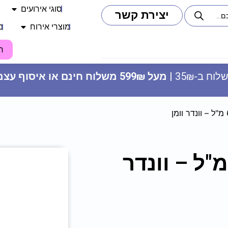
סוגי אירועים
יצירת קשר
מוצרי אירוח
מ
ח
וח ב-35₪ |
מעל 599₪ משלוח חינם או איסוף עצמי
בוק טריטן גבוה 600 מ"ל – וונדר
חולצה מודפסת - אנ
22.90
₪