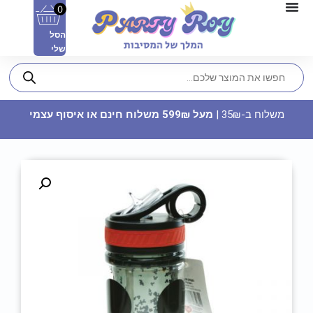
0
הסל
שלי
משלוח ב-35₪ |
מעל 599₪ משלוח חינם או איסוף עצמי
בלון מיילר 26 - תפוז
24.90
₪
ADD
+