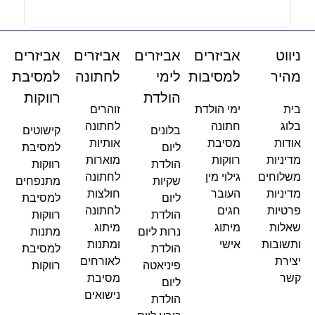
ניווט
אביזרים
אביזרים
אביזרים
אביזרים
מהיר
למסיבות
לימי
לחתונה
למסיבת
הולדת
רווקות
בית
ימי הולדת
זוהרים
בלוג
חתונה
לחתונה
בלונים
קישוטים
אודות
מסיבת
אותיות
ליום
למסיבת
מדיניות
רווקות
מוארות
הולדת
רווקות
משלוחים
גילוי מין
לחתונה
שקיות
מתנפחים
מדיניות
העובר
חולצות
ליום
למסיבת
פרטיות
חגים
לחתונה
הולדת
רווקות
שאלות
מיתוג
מיתוג
נרות ליום
מתנות
ותשובות
אישי
ומתנות
הולדת
למסיבת
יצירת
לאורחים
פיניאטה
רווקות
קשר
מסיבת
ליום
נישואים
הולדת