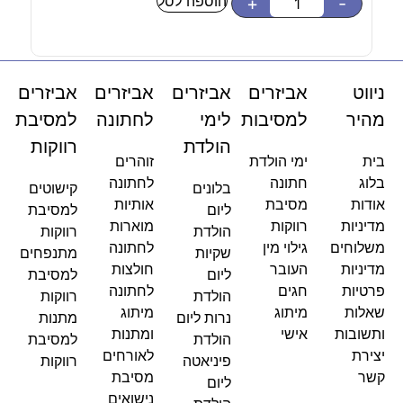
הוספה לסל
-
+
-
ניווט
אביזרים
אביזרים
אביזרים
אביזרים
מהיר
למסיבות
לימי
לחתונה
למסיבת
הולדת
רווקות
בית
ימי הולדת
זוהרים
בלוג
חתונה
לחתונה
בלונים
קישוטים
אודות
מסיבת
אותיות
ליום
למסיבת
מדיניות
רווקות
מוארות
הולדת
רווקות
משלוחים
גילוי מין
לחתונה
שקיות
מתנפחים
מדיניות
העובר
חולצות
ליום
למסיבת
פרטיות
חגים
לחתונה
הולדת
רווקות
שאלות
מיתוג
מיתוג
נרות ליום
מתנות
ותשובות
אישי
ומתנות
הולדת
למסיבת
יצירת
לאורחים
פיניאטה
רווקות
קשר
מסיבת
ליום
נישואים