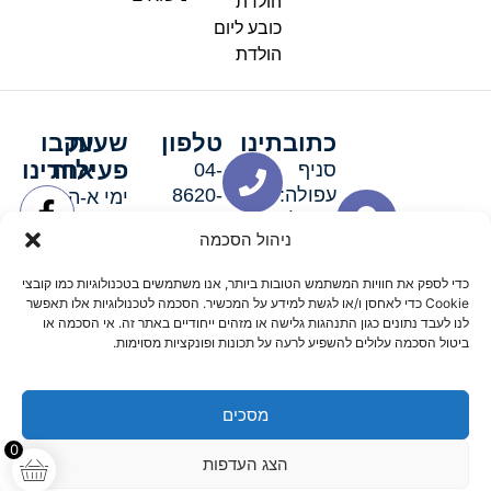
הולדת
כובע ליום
הולדת
כתובתינו
טלפון
שעות
עקבו
פעילות
אחרינו
סניף
04-
עפולה:
8620-
ימי א-ה:
ירושלים 3
111
9:00-
ניהול הסכמה
סניף מגדל
19:00 |
העמק:
ימי שישי
כדי לספק את חוויות המשתמש הטובות ביותר, אנו משתמשים בטכנולוגיות כמו קובצי
האלה 19
וערבי חג:
Cookie כדי לאחסן ו/או לגשת למידע על המכשיר. הסכמה לטכנולוגיות אלו תאפשר
8:30-
לנו לעבד נתונים כגון התנהגות גלישה או מזהים ייחודיים באתר זה. אי הסכמה או
ביטול הסכמה עלולים להשפיע לרעה על תכונות ופונקציות מסוימות.
15:00
מסכים
© 2026 כל הזכויות שמורות פארטי רוי אביזרים למסיבות
0
הצג העדפות
מדיניות החזרים
נגישות
תקנון אתר
שלום דיגיטל קידום אורגני מקצועי