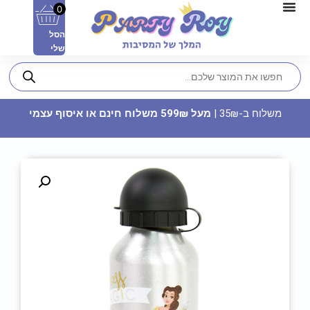
0
הסל
שלי
משלוח ב-35₪ |
מעל 599₪ משלוח חינם או איסוף עצמי
חולצה מודפסת - עוד אחד נפל
22.90
₪
ADD
+