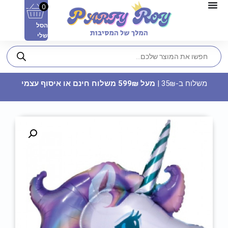
0
הסל
שלי
משלוח ב-35₪ |
מעל 599₪ משלוח חינם או איסוף עצמי
חולצה מודפסת - הנסיכה בלבן
זאת אישתי
22.90
₪
ADD
+