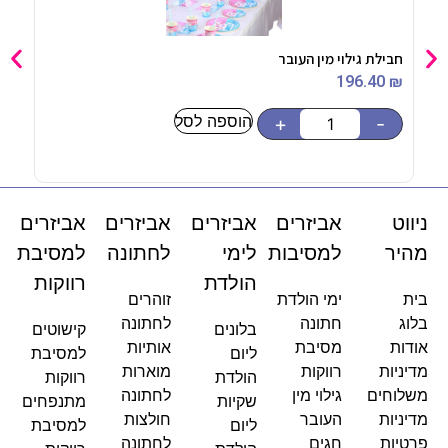
חבילת גילוי מין העובר
קופס
50
₪
196.40
₪
הוספה לסל
-
+
-
ניווט
אביזרים
אביזרים
אביזרים
אביזרים
מהיר
למסיבות
לימי
לחתונה
למסיבת
הולדת
רווקות
בית
ימי הולדת
זוהרים
בלוג
חתונה
לחתונה
בלונים
קישוטים
אודות
מסיבת
אותיות
ליום
למסיבת
מדיניות
רווקות
מוארות
הולדת
רווקות
משלוחים
גילוי מין
לחתונה
שקיות
מתנפחים
מדיניות
העובר
חולצות
ליום
למסיבת
פרטיות
חגים
לחתונה