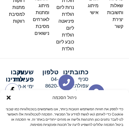
הולדת
רווקות
שאלות
מיתוג
מיתוג
נרות ליום
מתנות
ותשובות
אישי
ומתנות
הולדת
למסיבת
יצירת
לאורחים
פיניאטה
רווקות
קשר
מסיבת
ליום
נישואים
הולדת
כובע ליום
הולדת
כתובתינו
טלפון
שעות
עקבו
פעילות
אחרינו
סניף
04-
עפולה:
8620-
ימי א-ה:
ירושלים 3
111
9:00-
ניהול הסכמה
סניף מגדל
19:00 |
העמק:
ימי שישי
כדי לספק את חוויות המשתמש הטובות ביותר, אנו משתמשים בטכנולוגיות כמו קובצי
האלה 19
וערבי חג:
Cookie כדי לאחסן ו/או לגשת למידע על המכשיר. הסכמה לטכנולוגיות אלו תאפשר
8:30-
לנו לעבד נתונים כגון התנהגות גלישה או מזהים ייחודיים באתר זה. אי הסכמה או
ביטול הסכמה עלולים להשפיע לרעה על תכונות ופונקציות מסוימות.
15:00