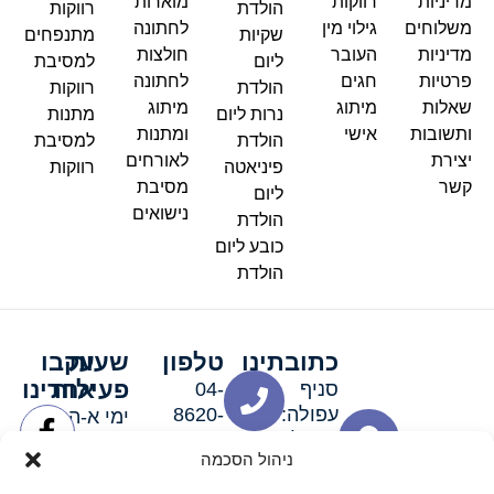
מדיניות
רווקות
מוארות
הולדת
רווקות
משלוחים
גילוי מין
לחתונה
שקיות
מתנפחים
מדיניות
העובר
חולצות
ליום
למסיבת
פרטיות
חגים
לחתונה
הולדת
רווקות
שאלות
מיתוג
מיתוג
נרות ליום
מתנות
ותשובות
אישי
ומתנות
הולדת
למסיבת
יצירת
לאורחים
פיניאטה
רווקות
קשר
מסיבת
ליום
נישואים
הולדת
כובע ליום
הולדת
כתובתינו
טלפון
שעות
עקבו
פעילות
אחרינו
סניף
04-
עפולה:
8620-
ימי א-ה:
ירושלים 3
111
9:00-
ניהול הסכמה
סניף מגדל
19:00 |
העמק:
ימי שישי