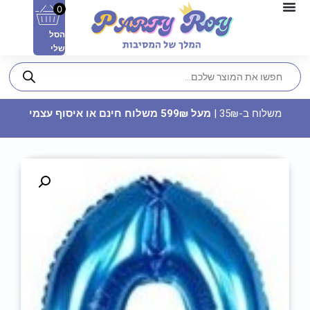
0
הסל
שלי
משלוח ב-35₪ |
מעל 599₪ משלוח חינם או איסוף עצמי
שבלונה מפלסטיק האות M
14.90
₪
ADD
+