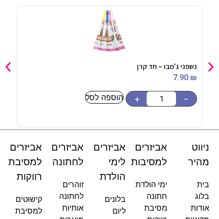
נשפני ג'מבו – חד קרן
כפכפי בד
90
₪
7.90
₪
הוספה לסל
-
+
-
ניווט
אביזרים
אביזרים
אביזרים
אביזרים
מהיר
למסיבות
לימי
לחתונה
למסיבת
הולדת
רווקות
בית
ימי הולדת
זוהרים
בלוג
חתונה
לחתונה
בלונים
קישוטים
אודות
מסיבת
אותיות
ליום
למסיבת