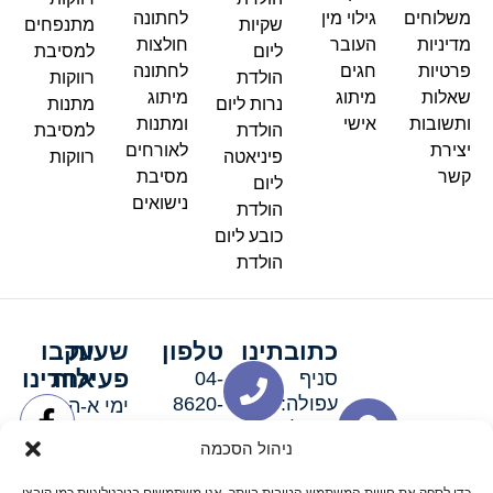
משלוחים
גילוי מין
לחתונה
שקיות
מתנפחים
מדיניות
העובר
חולצות
ליום
למסיבת
פרטיות
חגים
לחתונה
הולדת
רווקות
שאלות
מיתוג
מיתוג
נרות ליום
מתנות
ותשובות
אישי
ומתנות
הולדת
למסיבת
יצירת
לאורחים
פיניאטה
רווקות
קשר
מסיבת
ליום
נישואים
הולדת
כובע ליום
הולדת
כתובתינו
טלפון
שעות
עקבו
פעילות
אחרינו
סניף
04-
עפולה:
8620-
ימי א-ה:
ירושלים 3
111
9:00-
ניהול הסכמה
סניף מגדל
19:00 |
העמק:
ימי שישי
כדי לספק את חוויות המשתמש הטובות ביותר, אנו משתמשים בטכנולוגיות כמו קובצי