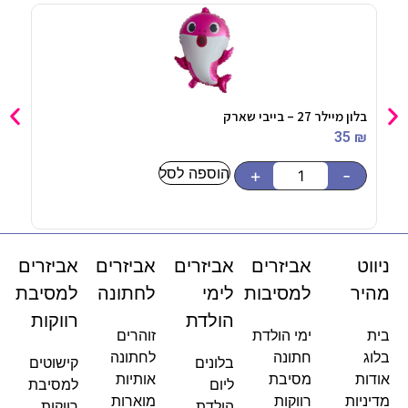
בלון מיילר 27 – בייבי שארק
צלחת במב
90
₪
35
₪
הוספה לסל
-
+
-
ניווט
אביזרים
אביזרים
אביזרים
אביזרים
מהיר
למסיבות
לימי
לחתונה
למסיבת
הולדת
רווקות
בית
ימי הולדת
זוהרים
בלוג
חתונה
לחתונה
בלונים
קישוטים
אודות
מסיבת
אותיות
ליום
למסיבת
מדיניות
רווקות
מוארות
הולדת
רווקות