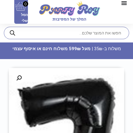
0
הסל
שלי
משלוח ב-35₪ |
מעל 599₪ משלוח חינם או איסוף עצמי
פלייסמנט - כתמי פסטל דוגמה 3
5.50
₪
ADD
+