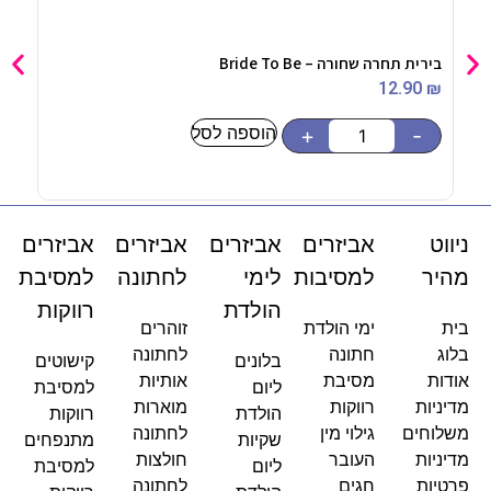
בירית תחרה שחורה – Bride To Be
תותח קונפטי
90
₪
12.90
₪
הוספה לסל
-
+
-
ניווט
אביזרים
אביזרים
אביזרים
אביזרים
מהיר
למסיבות
לימי
לחתונה
למסיבת
הולדת
רווקות
בית
ימי הולדת
זוהרים
בלוג
חתונה
לחתונה
בלונים
קישוטים
אודות
מסיבת
אותיות
ליום
למסיבת
מדיניות
רווקות
מוארות
הולדת
רווקות
משלוחים
גילוי מין
לחתונה
שקיות
מתנפחים
מדיניות
העובר
חולצות
ליום
למסיבת
פרטיות
חגים
לחתונה