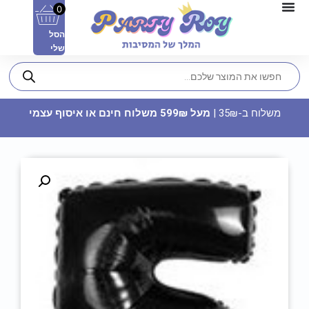
0
הסל
שלי
משלוח ב-35₪ |
מעל 599₪ משלוח חינם או איסוף עצמי
כוסות נייר - שחור זהב
8.90
₪
ADD
+