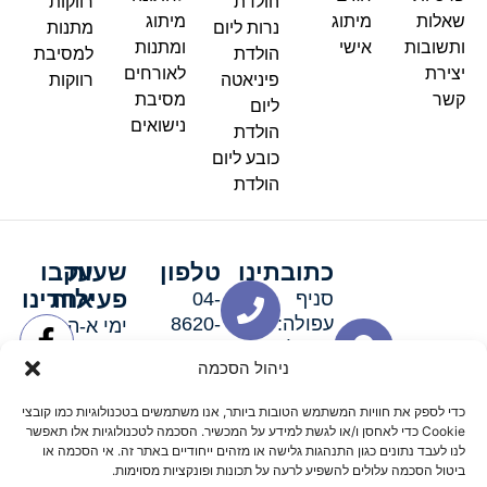
הולדת
רווקות
שאלות
מיתוג
מיתוג
נרות ליום
מתנות
ותשובות
אישי
ומתנות
הולדת
למסיבת
יצירת
לאורחים
פיניאטה
רווקות
קשר
מסיבת
ליום
נישואים
הולדת
כובע ליום
הולדת
כתובתינו
טלפון
שעות
עקבו
פעילות
אחרינו
סניף
04-
עפולה:
8620-
ימי א-ה:
ירושלים 3
111
9:00-
ניהול הסכמה
סניף מגדל
19:00 |
העמק:
ימי שישי
כדי לספק את חוויות המשתמש הטובות ביותר, אנו משתמשים בטכנולוגיות כמו קובצי
האלה 19
וערבי חג:
Cookie כדי לאחסן ו/או לגשת למידע על המכשיר. הסכמה לטכנולוגיות אלו תאפשר
8:30-
לנו לעבד נתונים כגון התנהגות גלישה או מזהים ייחודיים באתר זה. אי הסכמה או
ביטול הסכמה עלולים להשפיע לרעה על תכונות ופונקציות מסוימות.
15:00