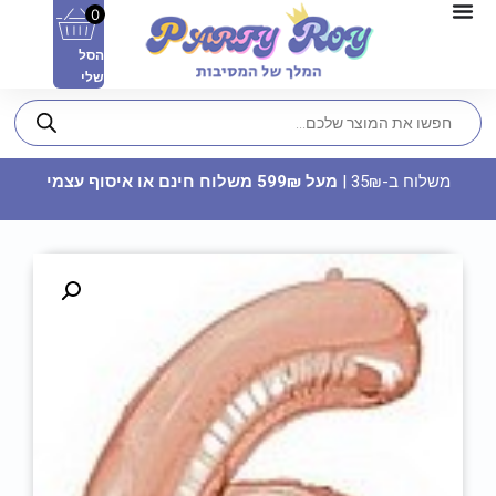
0
הסל
שלי
משלוח ב-35₪ |
מעל 599₪ משלוח חינם או איסוף עצמי
בלון מיילר 18 - LOVE IS IN THE
AIR
14.90
₪
ADD
+