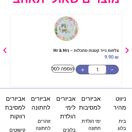
צלחות נייר קטנות מתכלות – Mr & Mrs
בלון לב רו
90
₪
9.90
₪
הוספה לסל
-
+
-
ניווט
אביזרים
אביזרים
אביזרים
אביזרים
מהיר
למסיבות
לימי
לחתונה
למסיבת
הולדת
רווקות
בית
ימי הולדת
זוהרים
בלוג
חתונה
לחתונה
בלונים
קישוטים