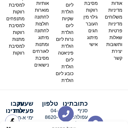
אודות
מסיבת
אותיות
ליום
למסיבת
מדיניות
רווקות
מוארות
הולדת
רווקות
משלוחים
גילוי מין
לחתונה
שקיות
מתנפחים
מדיניות
העובר
חולצות
ליום
למסיבת
פרטיות
חגים
לחתונה
הולדת
רווקות
שאלות
מיתוג
מיתוג
נרות ליום
מתנות
ותשובות
אישי
ומתנות
הולדת
למסיבת
יצירת
לאורחים
פיניאטה
רווקות
קשר
מסיבת
ליום
נישואים
הולדת
כובע ליום
הולדת
כתובתינו
טלפון
שעות
עקבו
פעילות
אחרינו
סניף
04-
עפולה:
8620-
ימי א-ה:
ירושלים 3
111
9:00-