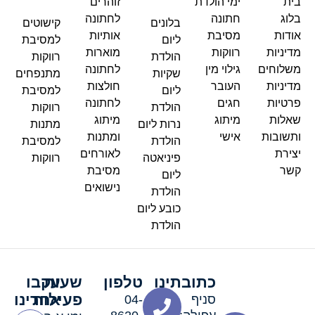
בית
ימי הולדת
זוהרים
בלוג
חתונה
לחתונה
בלונים
קישוטים
אודות
מסיבת
אותיות
ליום
למסיבת
מדיניות
רווקות
מוארות
הולדת
רווקות
משלוחים
גילוי מין
לחתונה
שקיות
מתנפחים
מדיניות
העובר
חולצות
ליום
למסיבת
פרטיות
חגים
לחתונה
הולדת
רווקות
שאלות
מיתוג
מיתוג
נרות ליום
מתנות
ותשובות
אישי
ומתנות
הולדת
למסיבת
יצירת
לאורחים
פיניאטה
רווקות
קשר
מסיבת
ליום
נישואים
הולדת
כובע ליום
הולדת
כתובתינו
טלפון
שעות
עקבו
פעילות
אחרינו
סניף
04-