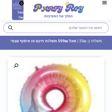
0
הסל
שלי
משלוח ב-35₪ |
מעל 599₪ משלוח חינם או איסוף עצמי
מיכל אחסון במבוק - גנרי
26.90
₪
ADD
+